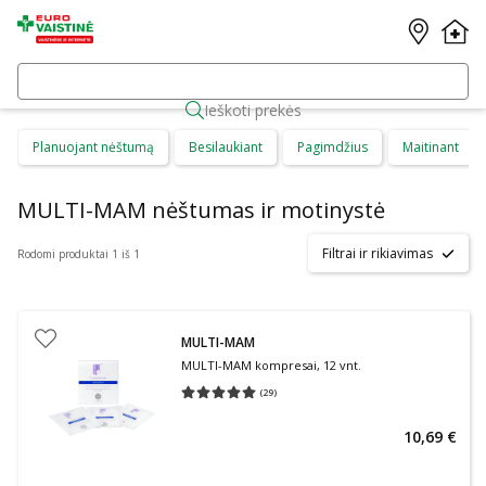
Ieškoti prekės
Planuojant nėštumą
Besilaukiant
Pagimdžius
Maitinant
MULTI-MAM nėštumas ir motinystė
Filtrai ir rikiavimas
Rodomi produktai 1 iš 1
MULTI-MAM
MULTI-MAM kompresai, 12 vnt.
(
29
)
Vidutinis įvertinimas 5.00
Įvertinimų skaičius 29
10,69 €