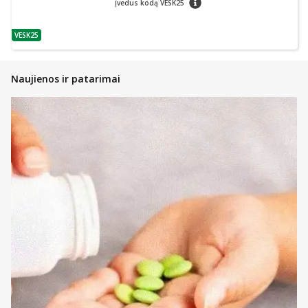
Įvedus kodą VESK25
VESK25
patarimas
Naujienos ir patarimai