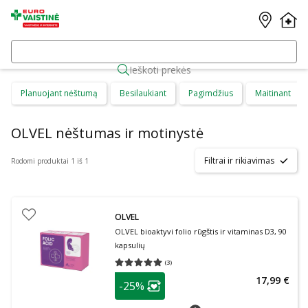
Ieškoti prekės
Planuojant nėštumą
Besilaukiant
Pagimdžius
Maitinant
OLVEL nėštumas ir motinystė
Filtrai ir rikiavimas
Rodomi produktai 1 iš 1
OLVEL
OLVEL bioaktyvi folio rūgštis ir vitaminas D3, 90
kapsulių
(
3
)
Vidutinis įvertinimas 5.00
Įvertinimų skaičius 3
patarimas
17,99 €
-25%
Lojalumo klubo narių nuolaida
:
patarimas