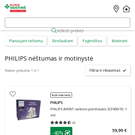
Ieškoti prekės
Planuojant nėštumą
Besilaukiant
Pagimdžius
Maitinant
PHILIPS nėštumas ir motinystė
Filtrai ir rikiavimas
Rodomi produktai 1 iš 1
% tik internetu
PHILIPS
PHILIPS AVENT rankinis pientraukis SCF430/10, 1
vnt.
(
2
)
Vidutinis įvertinimas 4.50
Įvertinimų skaičius 2
patarimas
59,99 €
-40%