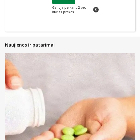
Lojalumo klubo narių nuolaida
:
Galioja perkant 2 bet
patarimas
kurias prekes.
Naujienos ir patarimai