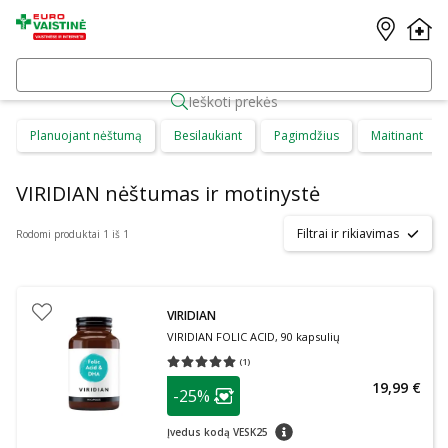
Ieškoti prekės
Planuojant nėštumą
Besilaukiant
Pagimdžius
Maitinant
VIRIDIAN nėštumas ir motinystė
Filtrai ir rikiavimas
Rodomi produktai 1 iš 1
VIRIDIAN
VIRIDIAN FOLIC ACID, 90 kapsulių
(
1
)
Vidutinis įvertinimas 5.00
Įvertinimų skaičius 1
patarimas
19,99 €
-25%
Lojalumo klubo narių nuolaida
:
patarimas
Įvedus kodą VESK25