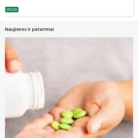
VESK25
patarimas
Naujienos ir patarimai