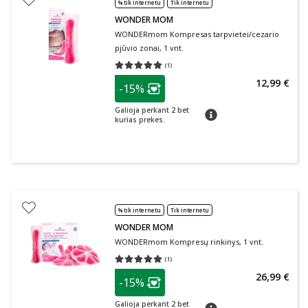
% tik internetu
Tik internetu
WONDER MOM
WONDERmom Kompresas tarpvietei/cezario
pjūvio zonai, 1 vnt.
(
1
)
Vidutinis įvertinimas 5.00
Įvertinimų skaičius 1
patarimas
12,99 €
-15%
Lojalumo klubo narių nuolaida
:
Galioja perkant 2 bet
patarimas
kurias prekes.
% tik internetu
Tik internetu
WONDER MOM
WONDERmom Kompresų rinkinys, 1 vnt.
(
1
)
Vidutinis įvertinimas 5.00
Įvertinimų skaičius 1
patarimas
26,99 €
-15%
Lojalumo klubo narių nuolaida
:
Galioja perkant 2 bet
patarimas