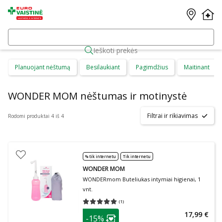
Ieškoti prekės
Planuojant nėštumą
Besilaukiant
Pagimdžius
Maitinant
WONDER MOM nėštumas ir motinystė
Filtrai ir rikiavimas
Rodomi produktai 4 iš 4
% tik internetu
Tik internetu
WONDER MOM
WONDERmom Buteliukas intymiai higienai, 1
vnt.
(
1
)
Vidutinis įvertinimas 5.00
Įvertinimų skaičius 1
patarimas
17,99 €
-15%