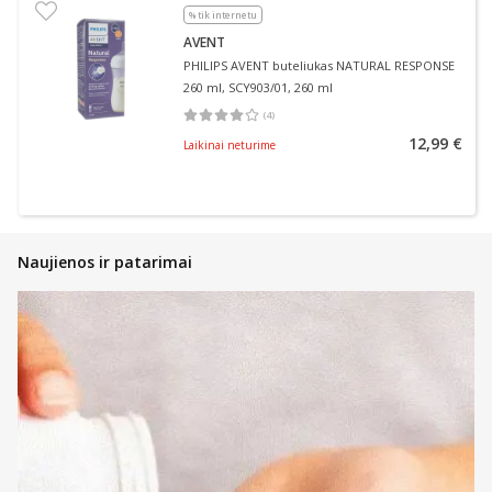
% tik internetu
AVENT
PHILIPS AVENT buteliukas NATURAL RESPONSE
260 ml, SCY903/01, 260 ml
(
4
)
Vidutinis įvertinimas 4.00
Įvertinimų skaičius 4
12,99 €
Laikinai neturime
Naujienos ir patarimai