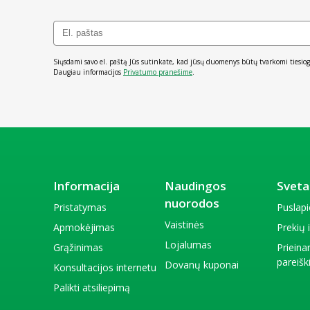
Siųsdami savo el. paštą Jūs sutinkate, kad jūsų duomenys būtų tvarkomi tiesiog
Daugiau informacijos
Privatumo pranešime
.
Informacija
Naudingos
Sveta
nuorodos
Pristatymas
Puslap
Vaistinės
Apmokėjimas
Prekių
Lojalumas
Grąžinimas
Priein
pareiš
Dovanų kuponai
Konsultacijos internetu
Palikti atsiliepimą