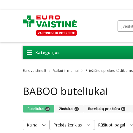
Kategorijos
Eurovaistine.lt
Vaikui ir mamai
Priežiūros prekės kūdikiams
BABOO buteliukai
Buteliukai
Žindukai
Buteliukų priežiūra
40
21
12
Kaina
Prekės ženklas
Rūšiuoti pagal