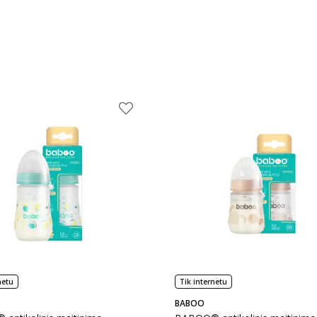
netu
Tik internetu
BABOO