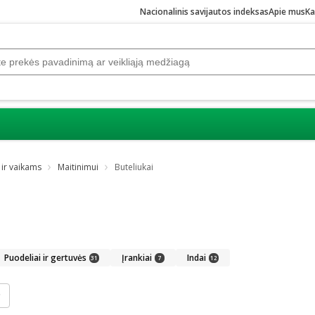
Nacionalinis savijautos indeksas
Apie mus
Ka
 ir vaikams
Maitinimui
Buteliukai
Puodeliai ir gertuvės
Įrankiai
Indai
31
7
12