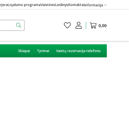
rjera
Lojalumo programa
Vaistinės
Leidinys
Kontaktai
Informacija
0,00
Skiepai
Tyrimai
Vaistų rezervacija telefonu