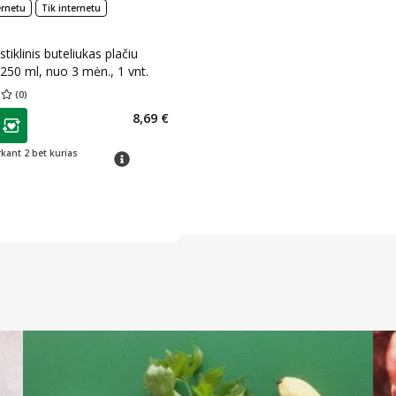
ernetu
Tik internetu
iklinis buteliukas plačiu
, 250 ml, nuo 3 mėn., 1 vnt.
(
0
)
įvertinimas 0.00
Įvertinimų skaičius 0
as
8,69 €
ojalumo klubo narių nuolaida
:
rkant 2 bet kurias
patarimas