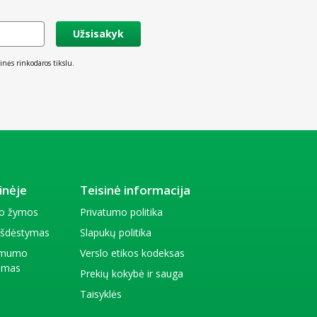
Užsisakyk
inės rinkodaros tikslu.
inėje
Teisinė informacija
io žymos
Privatumo politika
 išdėstymas
Slapukų politika
amumo
Verslo etikos kodeksas
kimas
Prekių kokybė ir sauga
Taisyklės