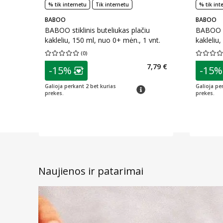
% tik internetu
Tik internetu
% tik int
BABOO
BABOO
BABOO stiklinis buteliukas plačiu
BABOO st
kakleliu, 150 ml, nuo 0+ mėn., 1 vnt.
kakleliu
(
0
)
Vidutinis įvertinimas 0.00
Įvertinimų skaičius 0
Vidutinis 
patarimas
patarim
7,79 €
-15%
-15%
Lojalumo klubo narių nuolaida
:
L
Galioja perkant 2 bet kurias
Galioja pe
patarimas
prekes.
prekes.
Naujienos ir patarimai