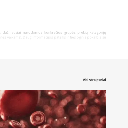
os dažniausiai nurodomos konkrečios grupės prekių kategorijų
nės vaikams). Daug informacijos pateiks ir tiesioginis pokalbis su
odomų rezultatų kiekį, kad greičiau rastumėte prekes, kurių nauda
 pasirinkimas palengvins galimybę rinktis.
i pagal pavadinimus. Šitaip sumažėjus rodomų prekių sąrašui galima
Visi straipsniai
išlaidomis. Kartais gali galioti ir specialus nuolaidos kodas. Na, o
anų kortelės.