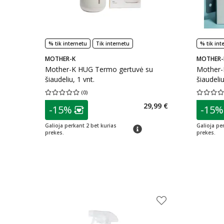
% tik internetu
Tik internetu
% tik int
MOTHER-K
MOTHER-
Mother-K HUG Termo gertuvė su
Mother-
šiaudeliu, 1 vnt.
šiaudeliu
(
0
)
Vidutinis įvertinimas 0.00
Įvertinimų skaičius 0
Vidutinis 
patarimas
patarim
29,99 €
-15%
-15%
Lojalumo klubo narių nuolaida
:
L
Galioja perkant 2 bet kurias
Galioja pe
patarimas
prekes.
prekes.