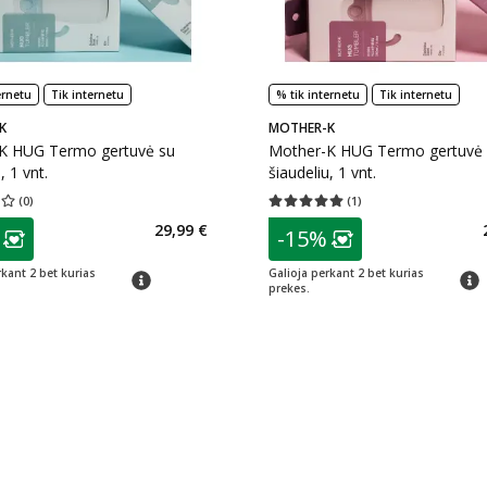
ernetu
Tik internetu
% tik internetu
Tik internetu
K
MOTHER-K
K HUG Termo gertuvė su
Mother-K HUG Termo gertuvė
, 1 vnt.
šiaudeliu, 1 vnt.
(
0
)
(
1
)
įvertinimas 0.00
Įvertinimų skaičius 0
Vidutinis įvertinimas 5.00
Įvertinimų s
as
patarimas
29,99 €
-15%
ojalumo klubo narių nuolaida
:
Lojalumo klubo n
rkant 2 bet kurias
Galioja perkant 2 bet kurias
patarimas
patar
prekes.