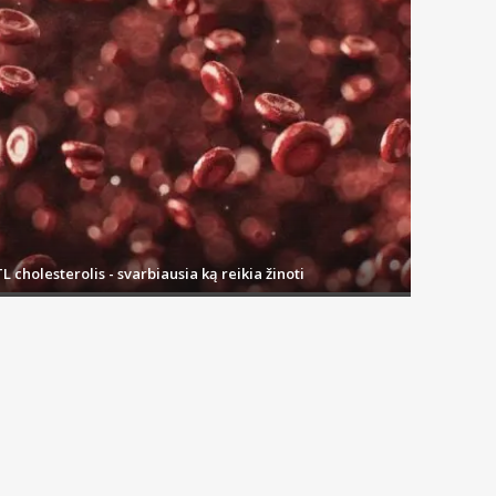
e, kad jie būtų paženklinti (BPA-Free) simboliu. Bisfenolis A (BPA)
 būna be šios dalelės pėdsako.
 aštrių ar pavojingų kampų, dalių.
jas. Mūsų internetinės vaistinės asortimentas užtikrina, kad kone
L cholesterolis - svarbiausia ką reikia žinoti