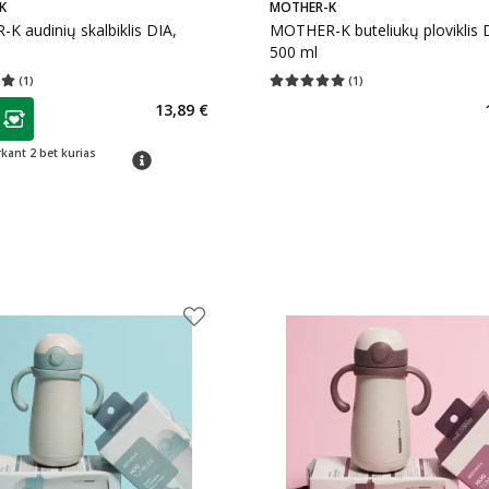
K
MOTHER-K
 audinių skalbiklis DIA,
MOTHER-K buteliukų ploviklis 
500 ml
(
1
)
(
1
)
įvertinimas 5.00
Įvertinimų skaičius 1
Vidutinis įvertinimas 5.00
Įvertinimų s
as
13,89 €
ojalumo klubo narių nuolaida
:
rkant 2 bet kurias
patarimas