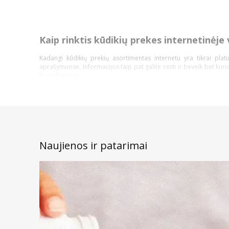
Kaip rinktis kūdikių prekes internetinėje 
Kadangi kūdikių prekių asortimentas internetu yra tikrai pl
aprašymuose. Informacijos taip pat galite rasti ir beveik bet kur
konsultantais.
Perkant internetu – jūsų patogumui veikia internetinės vaistinės
kūdikiams yra būtent tokia, kokios tikitės. Susiaurinkite rodomų rez
Na, o rikiavimo įrankis leidžia perkantiems internetu greičiau ra
dar greičiau rasti tai, ko reikia.
Atkreipkite dėmesį ir į prekių ženklinimą.
Naujienos ir patarimai
E-Pasiūlymas – tai ypatinga kaina ar išskirtinės sąlygos per
E-Prekė – tai vaikiškos prekės, kurias įsigyti galite tik intern
2 už 1 kainą! – perkant du vienetus, mokėti reikės tik vieno
Lojalumo klubo nuolaidos – speciali sumažinta kaina, savot
Žinodami šią informaciją lengviau pirksite pigiau ir žinosite, kuri
tiems, kurie pažįsta jaunus tėvelius ir renka jiems dovaną, verta 
Kokios savybės naudingos vaikų prekėm