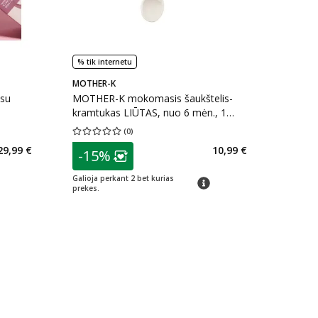
% tik internetu
MOTHER-K
 su
MOTHER-K mokomasis šaukštelis-
kramtukas LIŪTAS, nuo 6 mėn., 1
vnt.+-
(
0
)
kaičius 1
Vidutinis įvertinimas 0.00
Įvertinimų skaičius 0
patarimas
29,99 €
10,99 €
-15%
arių nuolaida
:
Lojalumo klubo narių nuolaida
:
Galioja perkant 2 bet kurias
imas
patarimas
prekes.