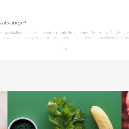
vaistinėje?
atus, pasidalinsime keletu bendro pobūdžio patarimų. Konkretesnės įžvalg
iame prekės puslapyje (pvz., prie kone kiekvienos higienos ar maitinimo priemo
 filtrai bei prekių rikiavimo įrankis. Filtras leidžia kuo greičiau sumažinti r
ultatų kiekį pagal: kategoriją, kainą, prekės ženklą ar registraciją. Susiaurintas
sti geriausiai vertinamas, pigiau arba brangiau kainuojančias prekes bei rikiuot
kant kūdikių prekes internetu
etinėje vaistinėje
 vieneto kainą
iškas nuolaidos kodas, kuris galioja tik Lojalumo klubo nariams.
e produktai pasižymės didžiausia nauda arba bus vertingiausi, santykinai su jūsų 
pasvarstyti apie naudą, kurią galbūt suteiktų Eurovaistinės dovanų kuponas – dov
s?