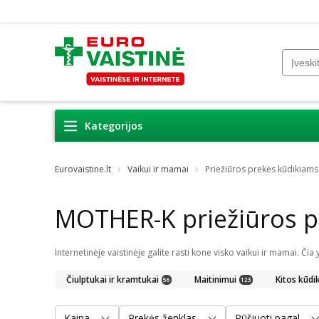
Kategorijos
Eurovaistine.lt
Vaikui ir mamai
Priežiūros prekės kūdikiams
MOTHER-K priežiūros p
Čiulptukai ir kramtukai
Maitinimui
Kitos kūdi
56
123
Kaina
Prekės ženklas
Rūšiuoti pagal