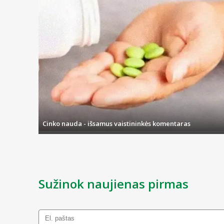
Jeigu perkate kramtukus, čiulptukus, gertuves ar kitus priedus, ku
yra kenksminga cheminė medžiaga ir prastesnės kokybės plastiko ga
Skaitydami prekės aprašymą, prioritetą visada teikite toms priemo
Jeigu renkamos labiau medicininės priemonės, kaip kad inhaliator
kiekvienas galėtų rasti tai, ko ieško.
Cinko nauda - išsamus vaistininkės komentaras
Sužinok naujienas pirmas