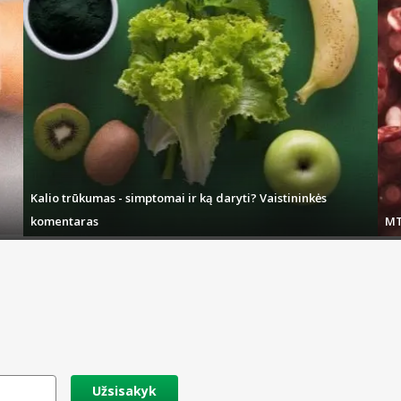
rie yra susiję su jūsų vaiko mityba, kramtymu ar turi kontaktą su burna, stebėkit
miniuose lieka jo likučių. Laimei, kad kūdikių prekės internetinėje vaistinėje
nėms, žaislams ir prekėms, kurios pasižymi tvirtumu, tačiau yra saugios, neturi
ius, rinkitės pagal savo šeimos ar specialistų gydytojų pateiktas rekomendaci
Kalio trūkumas - simptomai ir ką daryti? Vaistininkės
komentaras
MT
Užsisakyk