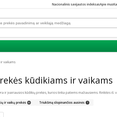
Nacionalinis savijautos indeksas
Apie mus
Ka
 ir vaikams
rekės kūdikiams ir vaikams
kių ir vaikų prekės
Triukšmą slopinančios ausinės
30
7