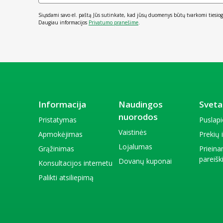
Siųsdami savo el. paštą Jūs sutinkate, kad jūsų duomenys būtų tvarkomi tiesiog
Daugiau informacijos
Privatumo pranešime
.
Informacija
Naudingos
Sveta
nuorodos
Pristatymas
Puslap
Vaistinės
Apmokėjimas
Prekių
Lojalumas
Grąžinimas
Priein
pareiš
Dovanų kuponai
Konsultacijos internetu
Palikti atsiliepimą