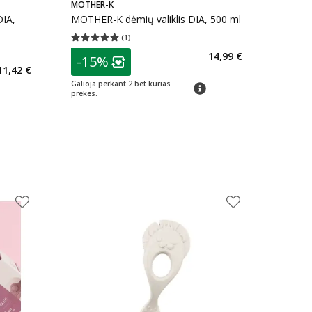
MOTHER-K
DIA,
MOTHER-K dėmių valiklis DIA, 500 ml
(
1
)
Vidutinis įvertinimas 5.00
Įvertinimų skaičius 1
patarimas
14,99 €
kaičius 1
-15%
Lojalumo klubo narių nuolaida
:
11,42 €
Galioja perkant 2 bet kurias
patarimas
prekes.