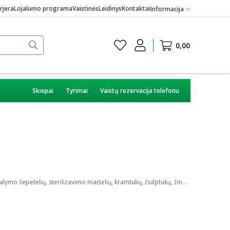
rjera
Lojalumo programa
Vaistinės
Leidinys
Kontaktai
Informacija
0,00
Skiepai
Tyrimai
Vaistų rezervacija telefonu
Internetinėje vaistinėje galite rasti kone visko vaikui ir mamai. Čia yra ir įvairiausios kūdikių prekės, kurios tinka patiems mažiausiems. Rinkitės iš: valymo šepetėlių, sterilizavimo maišelių, kramtukų, čiulptukų, žindukų, gertuvių ar buteliukų, maišelių mamos pienui, seilinukų bei daugybės kitų prekių. Tarp jų yra tiek berniukams, tiek mergaitėms tinkamų priemonių bei reikmenų, įvairios ekologiškos bei itin saugios, nekenksmingos prekės. Kataloge yra: Akuku, Avent, Baboo, Babyono, Canpol, Dr. Brown‘s, Philips ir daug kitų prekės ženklų.