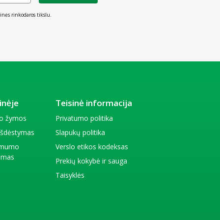
inės rinkodaros tikslu.
inėje
Teisinė informacija
io žymos
Privatumo politika
 išdėstymas
Slapukų politika
amumo
Verslo etikos kodeksas
kimas
Prekių kokybė ir sauga
Taisyklės