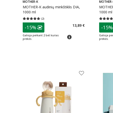
MOTHER-K
MOTHER-
MOTHER-K audinių minkštiklis DIA,
MOTHER-K
1000 ml
1000 ml
(
2
)
Vidutinis įvertinimas 5.00
Įvertinimų skaičius 2
Vidutinis 
patarimas
patarim
13,89 €
-15%
-15%
Lojalumo klubo narių nuolaida
:
L
Galioja perkant 2 bet kurias
Galioja pe
patarimas
prekes.
prekes.