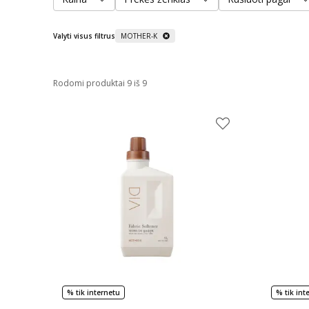
Valyti visus filtrus
MOTHER-K
Rodomi produktai 9 iš 9
% tik internetu
% tik int