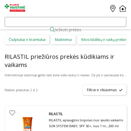
Ieškoti prekės
Čiulptukai ir kramtukai
Maitinimui
Kitos kūdikių ir vaikų prekės
RILASTIL priežiūros prekės kūdikiams ir
vaikams
Internetinėje vaistinėje galite rasti kone visko vaikui ir mamai. Čia yra ir įvairiausios kūdikių prekės, kurios tinka patiems mažiausiems. Rinkitės iš: valymo šepetėlių, sterilizavimo maišelių, kramtukų, čiulptukų, žindukų, gertuvių ar buteliukų, maišelių mamos pienui, seilinukų bei daugybės kitų prekių. Tarp jų yra tiek berniukams, tiek mergaitėms tinkamų priemonių bei reikmenų, įvairios ekologiškos bei itin saugios, nekenksmingos prekės. Kataloge yra: Akuku, Avent, Baboo, Babyono, Canpol, Dr. Brown‘s, Philips ir daug kitų prekės ženklų.
Filtrai ir rikiavimas
Rodomi produktai 2 iš 2
RILASTIL
RILASTIL apsauginis losjonas nuo saulės vaikams
SUN SYSTEM BABY, SPF 50+, nuo 1 m., 200 ml