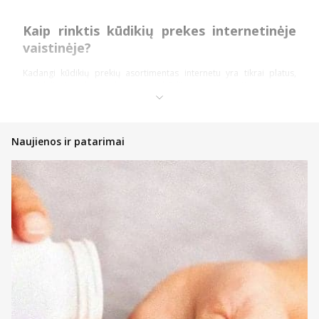
Kaip rinktis kūdikių prekes internetinėje
vaistinėje?
Kadangi kūdikių prekių asortimentas internetu yra tikrai platus,
pasidalinsime keletu bendro pobūdžio patarimų. Konkretesnės
įžvalgos dažniausiai nurodomos konkrečios grupės prekių
kategorijų aprašymuose. Informacijos taip pat galite rasti ir beveik
bet kuriame prekės puslapyje (pvz., prie kone kiekvienos higienos
ar maitinimo priemonės vaikams). Daug informacijos pateiks ir
Naujienos ir patarimai
tiesioginis pokalbis su konsultantais.
Perkant internetu – jūsų patogumui veikia internetinės vaistinės
filtrai bei prekių rikiavimo įrankis. Filtras leidžia kuo greičiau
sumažinti rodomų rezultatų kiekį, kad greičiau rastumėte prekes,
kurių nauda kūdikiams yra būtent tokia, kokios tikitės. Susiaurinkite
rodomų rezultatų kiekį pagal: kategoriją, kainą, prekės ženklą ar
registraciją. Susiaurintas pasirinkimas palengvins galimybę rinktis.
Na, o rikiavimo įrankis leidžia perkantiems internetu greičiau rasti
geriausiai vertinamas, pigiau arba brangiau kainuojančias prekes
bei rikiuoti pagal pavadinimus. Šitaip sumažėjus rodomų prekių
sąrašui galima dar greičiau rasti tai, ko reikia.
Atkreipkite dėmesį ir į prekių ženklinimą.