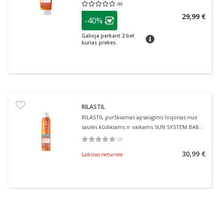
(
0
)
Vidutinis įvertinimas 0.00
Įvertinimų skaičius 0
patarimas
29,99 €
-40%
Lojalumo klubo narių nuolaida
:
Galioja perkant 2 bet
patarimas
kurias prekes.
RILASTIL
RILASTIL purškiamas apsauginis losjonas nuo
saulės kūdikiams ir vaikams SUN SYSTEM BABY,
SPF 50+, 200 ml
(
3
)
Vidutinis įvertinimas 5.00
Įvertinimų skaičius 3
30,99 €
Laikinai neturime