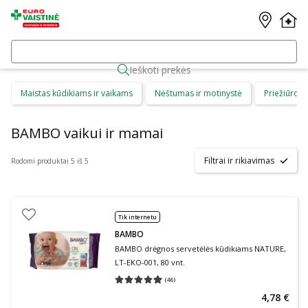
Ieškoti prekės
Maistas kūdikiams ir vaikams
Nėštumas ir motinystė
Priežiūros 
BAMBO vaikui ir mamai
Filtrai ir rikiavimas
Rodomi produktai 5 iš 5
Tik internetu
BAMBO
BAMBO drėgnos servetėlės kūdikiams NATURE,
LT-EKO-001, 80 vnt.
(
46
)
Vidutinis įvertinimas 4.93
Įvertinimų skaičius 46
4,78 €