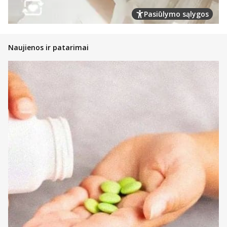
Pasiūlymo sąlygos
Naujienos ir patarimai