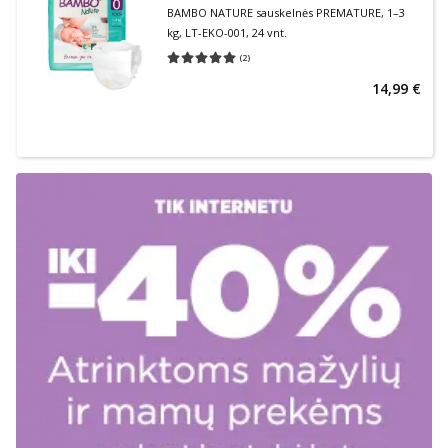
BAMBO NATURE sauskelnės PREMATURE, 1–3
kg, LT-EKO-001, 24 vnt.
(
2
)
Vidutinis įvertinimas 5.00
Įvertinimų skaičius 2
14,99 €