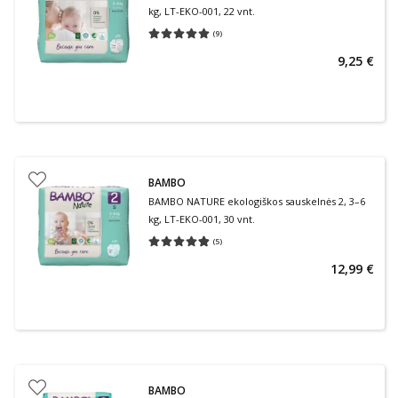
kg, LT-EKO-001, 22 vnt.
(
9
)
Vidutinis įvertinimas 5.00
Įvertinimų skaičius 9
9,25 €
BAMBO
BAMBO NATURE ekologiškos sauskelnės 2, 3–6
kg, LT-EKO-001, 30 vnt.
(
5
)
Vidutinis įvertinimas 4.80
Įvertinimų skaičius 5
12,99 €
BAMBO