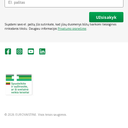
Užsisakyk
Siųsdami savo el. paštą Jūs sutinkate, kad jūsų duomenys būtų tvarkomi tiesioginės
rinkodaros tikslu. Daugiau informacijos
Privatumo pranešime
.
Valstybinė vaistų kontrolės tarnyba
prie Lietuvos Respublikos sveikatos
apsaugos ministerijos:
Studentų g. 45A, Vilnius
+370 5 263 9264
vvkt@vvkt.lt
https://www.vvkt.lt
© 2026 EUROVAISTINĖ. Visos teisės saugomos.