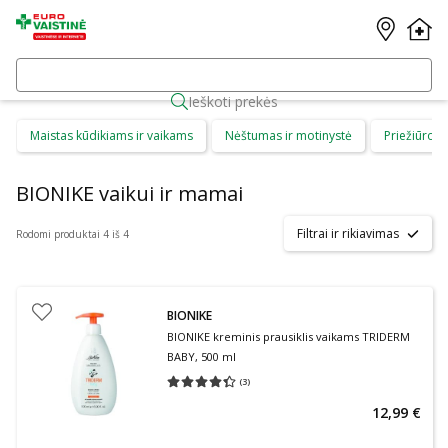
Ieškoti prekės
Maistas kūdikiams ir vaikams
Nėštumas ir motinystė
Priežiūros 
BIONIKE vaikui ir mamai
Filtrai ir rikiavimas
Rodomi produktai 4 iš 4
BIONIKE
BIONIKE kreminis prausiklis vaikams TRlDERM
BABY, 500 ml
(
3
)
Vidutinis įvertinimas 4.33
Įvertinimų skaičius 3
12,99 €