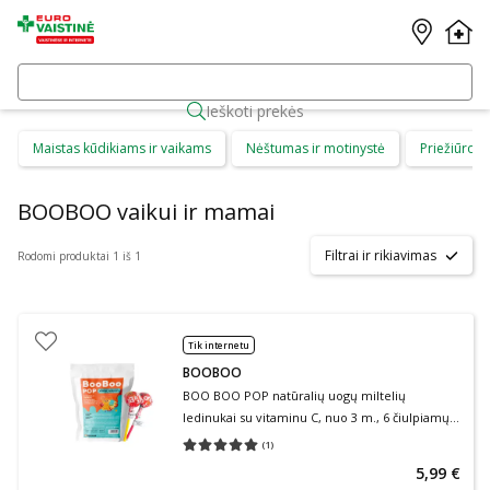
Ieškoti prekės
Maistas kūdikiams ir vaikams
Nėštumas ir motinystė
Priežiūros 
BOOBOO vaikui ir mamai
Filtrai ir rikiavimas
Rodomi produktai 1 iš 1
Tik internetu
BOOBOO
BOO BOO POP natūralių uogų miltelių
ledinukai su vitaminu C, nuo 3 m., 6 čiulpiamų
tablečių
(
1
)
Vidutinis įvertinimas 5.00
Įvertinimų skaičius 1
5,99 €