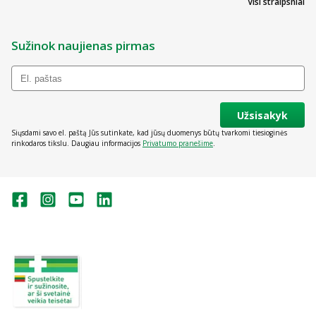
Visi straipsniai
Sužinok naujienas pirmas
Užsisakyk
Siųsdami savo el. paštą Jūs sutinkate, kad jūsų duomenys būtų tvarkomi tiesioginės
rinkodaros tikslu. Daugiau informacijos
Privatumo pranešime
.
Valstybinė vaistų kontrolės tarnyba
prie Lietuvos Respublikos sveikatos
apsaugos ministerijos:
Studentų g. 45A, Vilnius
+370 5 263 9264
vvkt@vvkt.lt
https://www.vvkt.lt