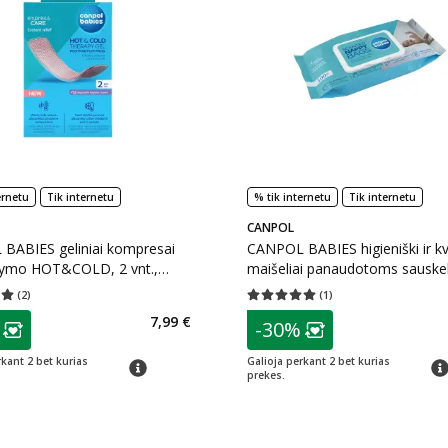
ernetu
Tik internetu
% tik internetu
Tik internetu
CANPOL
BABIES geliniai kompresai
CANPOL BABIES higieniški ir k
ymo HOT&COLD, 2 vnt.,
maišeliai panaudotoms sauske
2 vnt.
100 vnt., 70/003, 100 vnt.
(
2
)
(
1
)
įvertinimas 5.00
Įvertinimų skaičius 2
Vidutinis įvertinimas 5.00
Įvertinimų s
as
patarimas
7,99 €
-30%
ojalumo klubo narių nuolaida
:
Lojalumo klubo n
rkant 2 bet kurias
Galioja perkant 2 bet kurias
patarimas
pat
prekes.