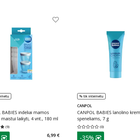
ernetu
% tik internetu
CANPOL
BABIES indeliai mamos
CANPOL BABIES lanolino kre
 maistui laikyti, 4 vnt., 180 ml
speneliams, 7 g
(
9
)
(
0
)
įvertinimas 5.00
Įvertinimų skaičius 9
Vidutinis įvertinimas 0.00
Įvertinimų s
as
patarimas
6,99 €
-35%