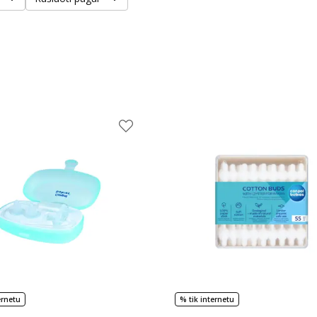
ernetu
% tik internetu