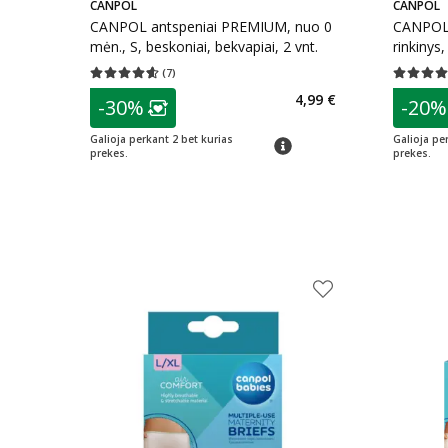
CANPOL
CANPOL
CANPOL antspeniai PREMIUM, nuo 0
CANPOL 
mėn., S, beskoniai, bekvapiai, 2 vnt.
rinkinys, 
(
7
)
Vidutinis įvertinimas 4.57
Įvertinimų skaičius 7
Vidutinis 
patarimas
patarim
4,99 €
-30%
-20%
Lojalumo klubo narių nuolaida
:
L
Galioja perkant 2 bet kurias
Galioja pe
patarimas
prekes.
prekes.