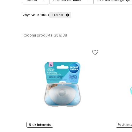
Valyti visus filtrus
CANPOL
Rodomi produktai 38 iš 38
% tik internetu
% tik int