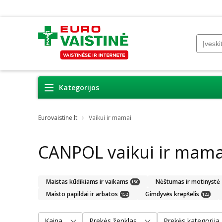
Kategorijos
Eurovaistine.lt
Vaikui ir mamai
CANPOL vaikui ir mama
Maistas kūdikiams ir vaikams
Nėštumas ir motinystė
150
Maisto papildai ir arbatos
Gimdyvės krepšelis
152
123
Kaina
Prekės ženklas
Prekės kategorija