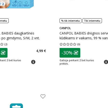
ernetu
% tik internetu
Tik internetu
CANPOL
BABIES daugkartinės
CANPOL BABIES drėgnos serve
s po gimdymo, S/M, 2 vnt.
kūdikiams ir vaikams, 99 % va
60 vnt., 60 vnt.
(
2
)
(
0
)
įvertinimas 3.00
Įvertinimų skaičius 2
Vidutinis įvertinimas 0.00
Įvertinimų s
as
patarimas
4,99 €
-30%
ojalumo klubo narių nuolaida
:
Lojalumo klubo n
rkant 2 bet kurias
Galioja perkant 2 bet kurias
patarimas
pat
prekes.