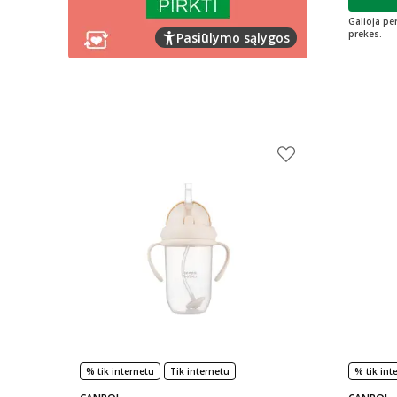
L
Galioja pe
prekes.
Pasiūlymo sąlygos
% tik internetu
Tik internetu
% tik int