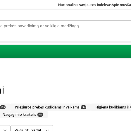
Nacionalinis savijautos indeksas
Apie mus
Ka
i
Priežiūros prekės kūdikiams ir vaikams
Higiena kūdikiams ir
129
214
Naujagimio kraitelis
161
Rūšiuoti pagal