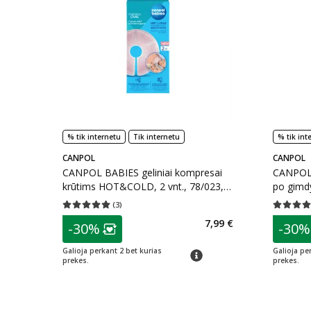
% tik internetu
Tik internetu
% tik int
CANPOL
CANPOL
CANPOL BABIES geliniai kompresai
CANPOL 
krūtims HOT&COLD, 2 vnt., 78/023, 2
po gimd
vnt.
78/022, 
(
3
)
Vidutinis įvertinimas 5.00
Įvertinimų skaičius 3
Vidutinis 
patarimas
patarim
7,99 €
-30%
-30%
Lojalumo klubo narių nuolaida
:
L
Galioja perkant 2 bet kurias
Galioja pe
patarimas
prekes.
prekes.