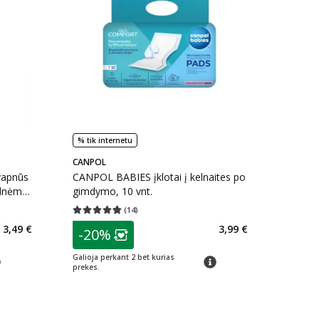
% tik internetu
CANPOL
vapnūs
CANPOL BABIES įklotai į kelnaites po
lnėms,
gimdymo, 10 vnt.
(
14
)
kaičius 1
Vidutinis įvertinimas 4.79
Įvertinimų skaičius 14
patarimas
3,49 €
3,99 €
-20%
arių nuolaida
:
Lojalumo klubo narių nuolaida
:
Galioja perkant 2 bet kurias
arimas
patarimas
prekes.