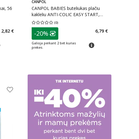
CANPOL
ai, 56
CANPOL BABIES buteliukas plačiu
kakleliu ANTI-COLIC EASY START,
nuo 4 mėn., 1 vnt., 240 ml
(
0
)
kaičius 78
Vidutinis įvertinimas 0.00
Įvertinimų skaičius 0
patarimas
2,82 €
6,79 €
-20%
arių nuolaida
:
Lojalumo klubo narių nuolaida
:
Galioja perkant 2 bet kurias
arimas
patarimas
prekes.