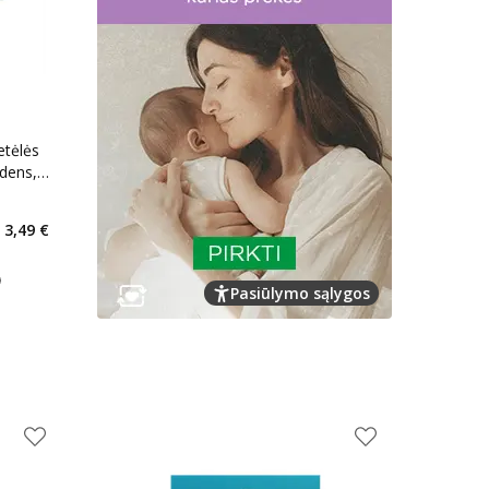
tėlės
ndens,
kaičius 0
3,49 €
arių nuolaida
:
arimas
Pasiūlymo sąlygos