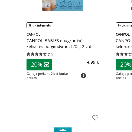
% tik internetu
% tik int
CANPOL
CANPOL
CANPOL BABIES daugkartinės
CANPOL 
kelnaitės po gimdymo, L/XL, 2 vnt.
kelnaitė
(
10
)
Vidutinis įvertinimas 4.40
Įvertinimų skaičius 10
Vidutinis 
patarimas
patarim
4,99 €
-20%
-20%
Lojalumo klubo narių nuolaida
:
L
Galioja perkant 2 bet kurias
Galioja pe
patarimas
prekes.
prekes.