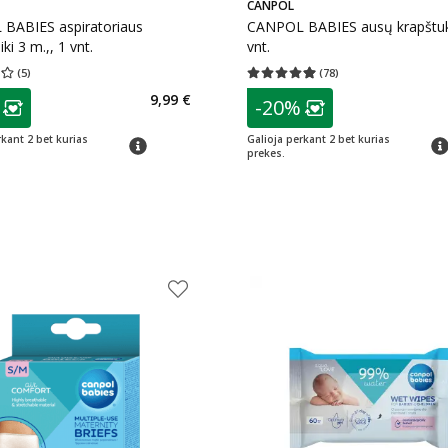
CANPOL
BABIES aspiratoriaus
CANPOL BABIES ausų krapštuk
iki 3 m.,, 1 vnt.
vnt.
(
5
)
(
78
)
įvertinimas 4.20
Įvertinimų skaičius 5
Vidutinis įvertinimas 4.94
Įvertinimų s
as
patarimas
9,99 €
-20%
ojalumo klubo narių nuolaida
:
Lojalumo klubo n
rkant 2 bet kurias
Galioja perkant 2 bet kurias
patarimas
pat
prekes.