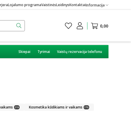
rjera
Lojalumo programa
Vaistinės
Leidinys
Kontaktai
Informacija
0,00
Skiepai
Tyrimai
Vaistų rezervacija telefonu
 vaikams
Kosmetika kūdikiams ir vaikams
219
170