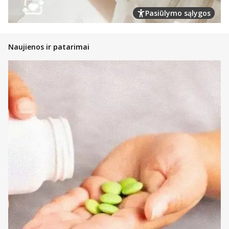
Pasiūlymo sąlygos
Naujienos ir patarimai