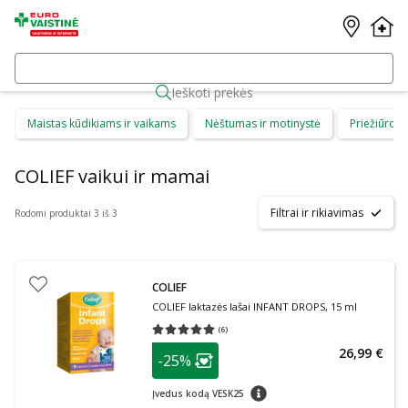
Ieškoti prekės
Maistas kūdikiams ir vaikams
Nėštumas ir motinystė
Priežiūros 
COLIEF vaikui ir mamai
Filtrai ir rikiavimas
Rodomi produktai 3 iš 3
COLIEF
COLIEF laktazės lašai INFANT DROPS, 15 ml
(
6
)
Vidutinis įvertinimas 5.00
Įvertinimų skaičius 6
patarimas
26,99 €
-25%
Lojalumo klubo narių nuolaida
:
patarimas
Įvedus kodą VESK25