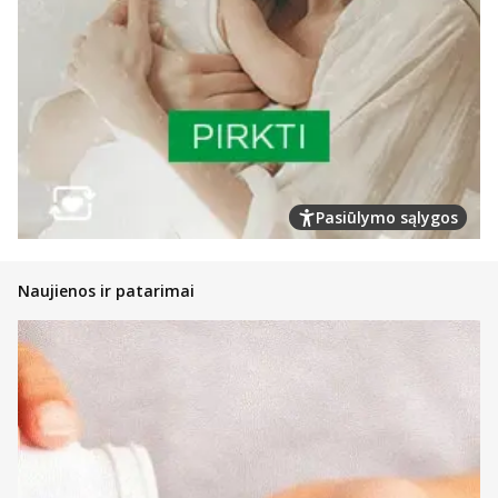
Pasiūlymo sąlygos
Naujienos ir patarimai