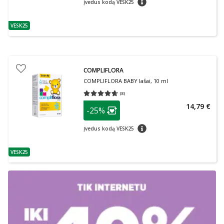
Įvedus kodą VESK25
VESK25
patarimas
COMPLIFLORA
COMPLIFLORA BABY lašai, 10 ml
(
8
)
Vidutinis įvertinimas 4.63
Įvertinimų skaičius 8
patarimas
14,79 €
-25%
Lojalumo klubo narių nuolaida
:
patarimas
Įvedus kodą VESK25
VESK25
patarimas