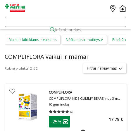
Ieškoti prekės
Maistas kūdikiams ir vaikams
Nėštumas ir motinystė
Priežiūros 
COMPLIFLORA vaikui ir mamai
Filtrai ir rikiavimas
Rodomi produktai 2 iš 2
COMPLIFLORA
COMPLIFLORA KIDS GUMMY BEARS, nuo 3 m.,
60 guminukų
(
9
)
Vidutinis įvertinimas 5.00
Įvertinimų skaičius 9
patarimas
17,79 €
-25%
Lojalumo klubo narių nuolaida
:
patarimas