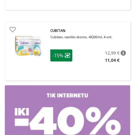
CUBITAN
Cubitan, vanilės skonio, 4X200ml, 4 vnt.
patarimas
12,99 €
-15%
patari
Įprasta
Lojalumo klubo narių nuolaida
:
11,04 €