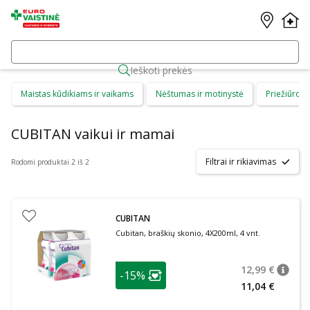
Ieškoti prekės
Maistas kūdikiams ir vaikams
Nėštumas ir motinystė
Priežiūros 
CUBITAN vaikui ir mamai
Filtrai ir rikiavimas
Rodomi produktai 2 iš 2
CUBITAN
Cubitan, braškių skonio, 4X200ml, 4 vnt.
patarimas
12,99 €
-15%
patari
Įprasta
Lojalumo klubo narių nuolaida
:
11,04 €