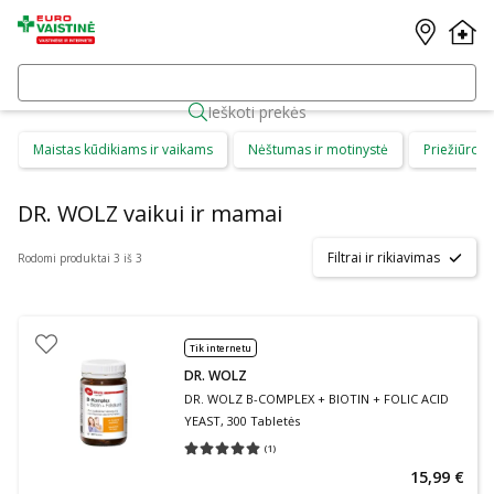
Ieškoti prekės
Maistas kūdikiams ir vaikams
Nėštumas ir motinystė
Priežiūros 
DR. WOLZ vaikui ir mamai
Filtrai ir rikiavimas
Rodomi produktai 3 iš 3
Tik internetu
DR. WOLZ
DR. WOLZ B-COMPLEX + BIOTIN + FOLIC ACID
YEAST, 300 Tabletės
(
1
)
Vidutinis įvertinimas 5.00
Įvertinimų skaičius 1
15,99 €