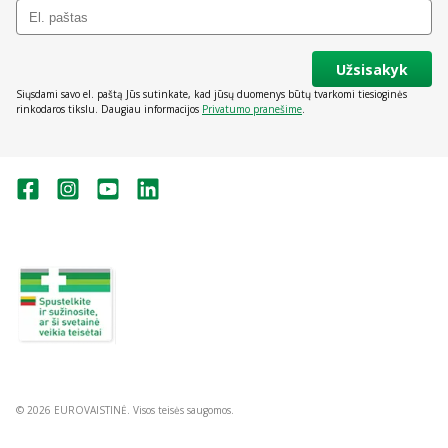
Užsisakyk
Siųsdami savo el. paštą Jūs sutinkate, kad jūsų duomenys būtų tvarkomi tiesioginės
rinkodaros tikslu. Daugiau informacijos
Privatumo pranešime
.
Valstybinė vaistų kontrolės tarnyba
prie Lietuvos Respublikos sveikatos
apsaugos ministerijos:
Studentų g. 45A, Vilnius
+370 5 263 9264
vvkt@vvkt.lt
https://www.vvkt.lt
© 2026 EUROVAISTINĖ. Visos teisės saugomos.