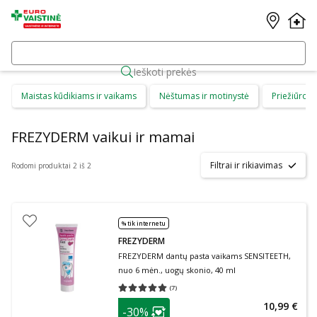
Ieškoti prekės
Maistas kūdikiams ir vaikams
Nėštumas ir motinystė
Priežiūros 
FREZYDERM vaikui ir mamai
Filtrai ir rikiavimas
Rodomi produktai 2 iš 2
% tik internetu
FREZYDERM
FREZYDERM dantų pasta vaikams SENSITEETH,
nuo 6 mėn., uogų skonio, 40 ml
(
7
)
Vidutinis įvertinimas 5.00
Įvertinimų skaičius 7
patarimas
10,99 €
-30%