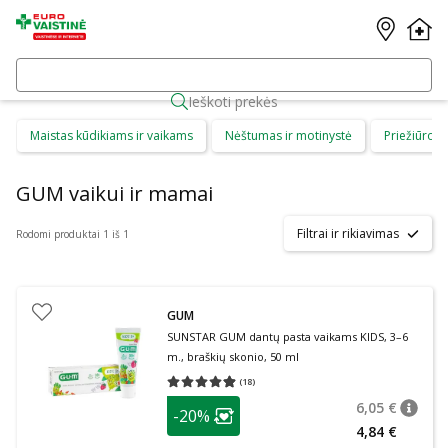
Ieškoti prekės
Maistas kūdikiams ir vaikams
Nėštumas ir motinystė
Priežiūros 
GUM vaikui ir mamai
Filtrai ir rikiavimas
Rodomi produktai 1 iš 1
GUM
SUNSTAR GUM dantų pasta vaikams KIDS, 3–6
m., braškių skonio, 50 ml
(
18
)
Vidutinis įvertinimas 4.89
Įvertinimų skaičius 18
patarimas
6,05 €
-20%
patari
Įprasta
Lojalumo klubo narių nuolaida
:
4,84 €