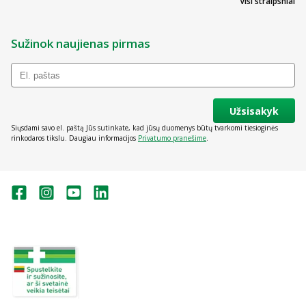
Visi straipsniai
Sužinok naujienas pirmas
Užsisakyk
Siųsdami savo el. paštą Jūs sutinkate, kad jūsų duomenys būtų tvarkomi tiesioginės
rinkodaros tikslu. Daugiau informacijos
Privatumo pranešime
.
Valstybinė vaistų kontrolės tarnyba
prie Lietuvos Respublikos sveikatos
apsaugos ministerijos:
Studentų g. 45A, Vilnius
+370 5 263 9264
vvkt@vvkt.lt
https://www.vvkt.lt