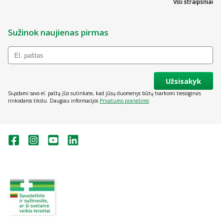
Visi straipsniai
Sužinok naujienas pirmas
Užsisakyk
Siųsdami savo el. paštą Jūs sutinkate, kad jūsų duomenys būtų tvarkomi tiesioginės
rinkodaros tikslu. Daugiau informacijos
Privatumo pranešime
.
Valstybinė vaistų kontrolės tarnyba
prie Lietuvos Respublikos sveikatos
apsaugos ministerijos:
Studentų g. 45A, Vilnius
+370 5 263 9264
vvkt@vvkt.lt
https://www.vvkt.lt