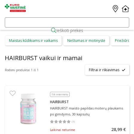
Ieškoti prekės
Maistas kūdikiams ir vaikams
Nėštumas ir motinystė
Priežiūros 
HAIRBURST vaikui ir mamai
Filtrai ir rikiavimas
Rodomi produktai 1 iš 1
Tik internetu
HAIRBURST
HAIRBURST maisto papildas moterų plaukams
po gimdymo, 30 kapsulių
(
1
)
Vidutinis įvertinimas 5.00
Įvertinimų skaičius 1
28,99 €
Laikinai neturime