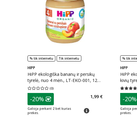
% tik internetu
Tik internetu
% tik int
HIPP
HIPP
HiPP ekologiška bananų ir persikų
HiPP eko
tyrelė, nuo 4 mėn., LT-EKO-001, 125
kivių ty
g
100 g
(
0
)
Vidutinis įvertinimas 0.00
Įvertinimų skaičius 0
Vidutinis 
patarimas
patarim
1,99 €
-20%
-20%
Lojalumo klubo narių nuolaida
:
L
Galioja perkant 2 bet kurias
Galioja pe
patarimas
prekes.
prekes.