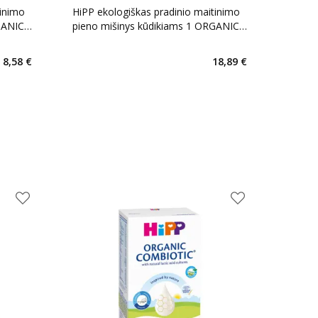
tinimo
HiPP ekologiškas pradinio maitinimo
GANIC,
pieno mišinys kūdikiams 1 ORGANIC,
 g
nuo gimimo, LT-EKO-001,, 800 g
8,58 €
18,89 €