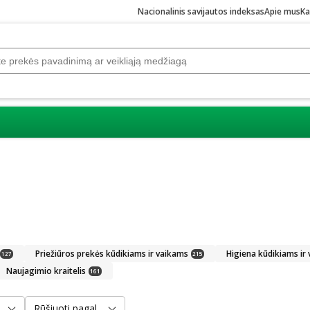
Nacionalinis savijautos indeksas
Apie mus
Ka
Priežiūros prekės kūdikiams ir vaikams
Higiena kūdikiams ir
127
215
Naujagimio kraitelis
161
Rūšiuoti pagal