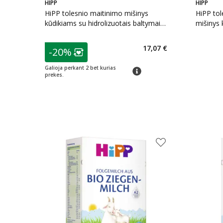
HIPP
HIPP
HiPP tolesnio maitinimo mišinys
HiPP tol
kūdikiams su hidrolizuotais baltymais
mišinys
COMBIOTIC HA2, nuo 6 mėn., 350 g
COMBIOT
patarimas
17,07 €
-20%
Lojalumo klubo narių nuolaida
:
Galioja perkant 2 bet kurias
patarimas
prekes.