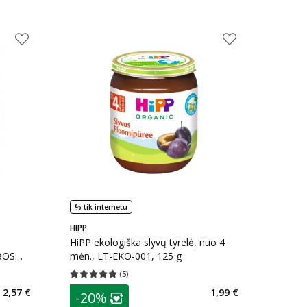
% tik internetu
HIPP
ų
HiPP ekologiška slyvų tyrelė, nuo 4
ABOS
mėn., LT-EKO-001, 125 g
-001,
(
5
)
kaičius 0
Vidutinis įvertinimas 5.00
Įvertinimų skaičius 5
patarimas
2,57 €
1,99 €
-20%
arių nuolaida
:
Lojalumo klubo narių nuolaida
: