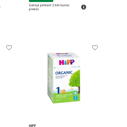
Galioja perkant 2 bet kurias
arimas
patarimas
prekes.
HIPP