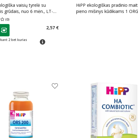
logiška vaisių tyrelė su
HiPP ekologiškas pradinio mai
ais grūdais, nuo 6 mėn., LT-
pieno mišinys kūdikiams 1 OR
, 190 g
nuo gimimo, LT-EKO-001, 300
(
0
)
įvertinimas 0.00
Įvertinimų skaičius 0
as
2,57 €
ojalumo klubo narių nuolaida
:
rkant 2 bet kurias
patarimas