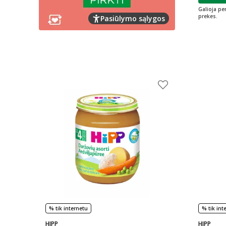
Galioja pe
prekes.
Pasiūlymo sąlygos
% tik internetu
% tik int
HIPP
HIPP