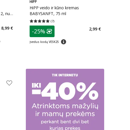
HIPP
HiPP veido ir kūno kremas
2, nuo
BABYSANFT, 75 ml
(
7
)
Vidutinis įvertinimas 5.00
Įvertinimų skaičius 7
8,99 €
patarimas
2,99 €
-25%
arių nuolaida
:
Lojalumo klubo narių nuolaida
:
arimas
patarimas
Įvedus kodą VESK25