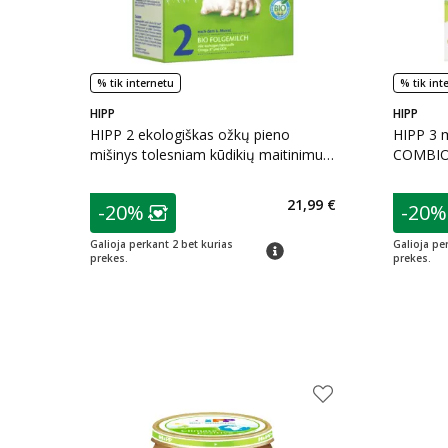
% tik internetu
% tik int
HIPP
HIPP
HIPP 2 ekologiškas ožkų pieno
HIPP 3 m
mišinys tolesniam kūdikių maitinimui
COMBIOT
(LT-EKO-001), nuo 6 mėn., 400 g
patarimas
patarim
21,99 €
-20%
-20%
Lojalumo klubo narių nuolaida
:
L
Galioja perkant 2 bet kurias
Galioja pe
patarimas
prekes.
prekes.