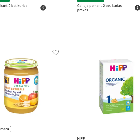
rkant 2 bet kurias
Galioja perkant 2 bet kurias
patarimas
pat
prekes.
ernetu
HIPP