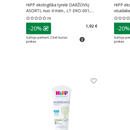
HiPP ekologiška tyrelė DARŽOVIŲ
HiPP eko
ASORTI, nuo 4 mėn., LT-EKO-001,
visadali
125 g
EKO-001
(
0
)
Vidutinis įvertinimas 0.00
Įvertinimų skaičius 0
Vidutinis 
patarimas
patarim
1,92 €
-20%
-20%
Lojalumo klubo narių nuolaida
:
L
Galioja perkant 2 bet kurias
Galioja pe
patarimas
prekes.
prekes.