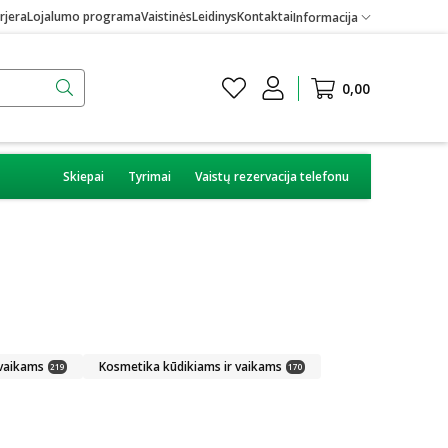
rjera
Lojalumo programa
Vaistinės
Leidinys
Kontaktai
Informacija
0,00
Skiepai
Tyrimai
Vaistų rezervacija telefonu
 vaikams
Kosmetika kūdikiams ir vaikams
219
170