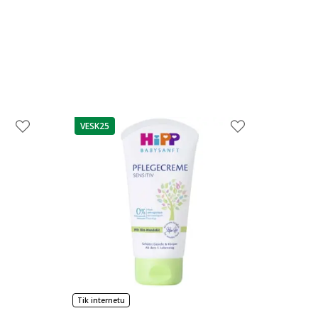
VESK25
patarimas
Tik internetu