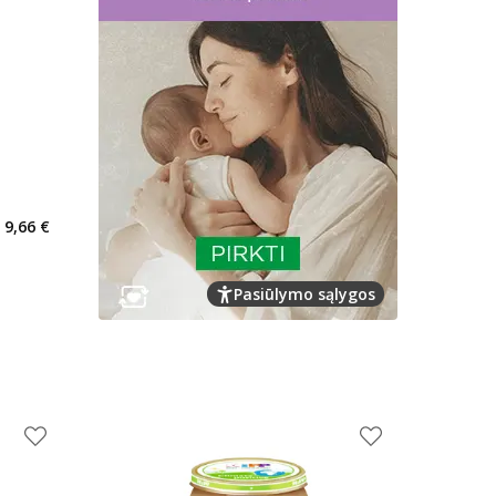
9,66 €
Pasiūlymo sąlygos