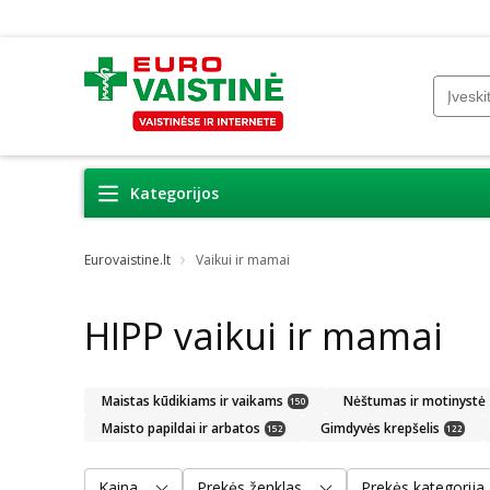
Kategorijos
Eurovaistine.lt
Vaikui ir mamai
HIPP vaikui ir mamai
Maistas kūdikiams ir vaikams
Nėštumas ir motinystė
150
Maisto papildai ir arbatos
Gimdyvės krepšelis
152
122
Kaina
Prekės ženklas
Prekės kategorija