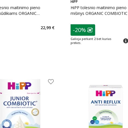
HIPP
esnio maitinimo pieno
HiPP tolesnio maitinimo pieno
 kūdikiams ORGANIC
mišinys ORGANIC COMBIOTIC 
IC 2, LT-EKO-001, 800 g
6 mėn., 300 g
patarimas
22,99 €
-20%
Lojalumo klubo n
Galioja perkant 2 bet kurias
pat
prekes.