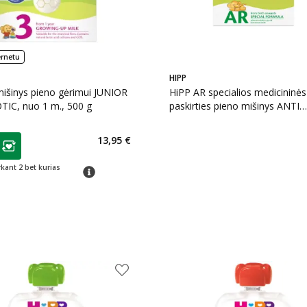
ernetu
HIPP
išinys pieno gėrimui JUNIOR
HiPP AR specialios medicininės
IC, nuo 1 m., 500 g
paskirties pieno mišinys ANTI
REFLUX, nuo gimimo, 300 g
as
13,95 €
ojalumo klubo narių nuolaida
:
rkant 2 bet kurias
patarimas