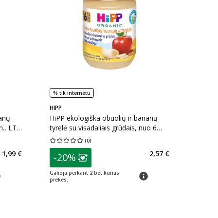
% tik internetu
HIPP
nanų
HiPP ekologiška obuolių ir bananų
n., LT-
tyrelė su visadaliais grūdais, nuo 6
mėn., LT-EKO-001, 190 g
(
0
)
kaičius 1
Vidutinis įvertinimas 0.00
Įvertinimų skaičius 0
patarimas
1,99 €
2,57 €
-20%
arių nuolaida
:
Lojalumo klubo narių nuolaida
:
Galioja perkant 2 bet kurias
arimas
patarimas
prekes.