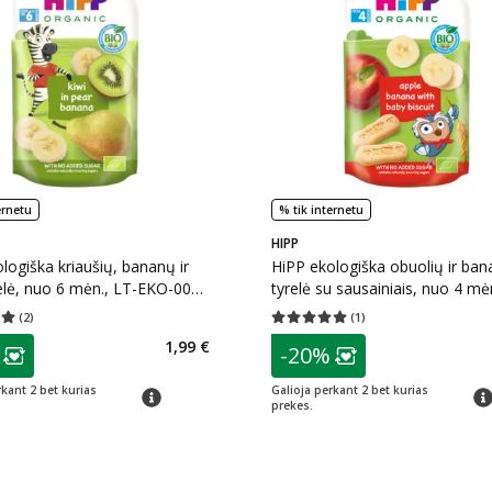
ernetu
% tik internetu
HIPP
logiška kriaušių, bananų ir
HiPP ekologiška obuolių ir ba
relė, nuo 6 mėn., LT-EKO-001,
tyrelė su sausainiais, nuo 4 mė
EKO-001, 100 g
(
2
)
(
1
)
įvertinimas 5.00
Įvertinimų skaičius 2
Vidutinis įvertinimas 5.00
Įvertinimų s
as
patarimas
1,99 €
-20%
ojalumo klubo narių nuolaida
:
Lojalumo klubo n
rkant 2 bet kurias
Galioja perkant 2 bet kurias
patarimas
pat
prekes.