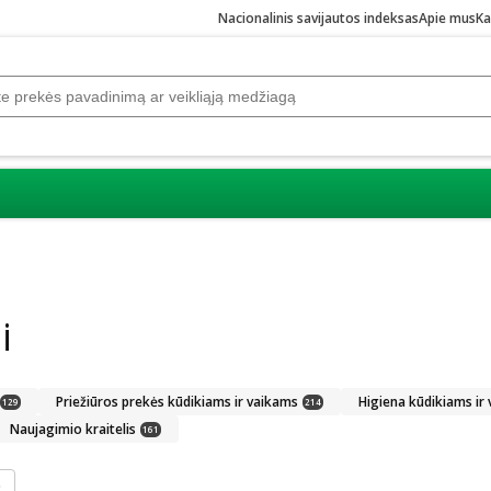
Nacionalinis savijautos indeksas
Apie mus
Ka
i
Priežiūros prekės kūdikiams ir vaikams
Higiena kūdikiams ir
129
214
Naujagimio kraitelis
161