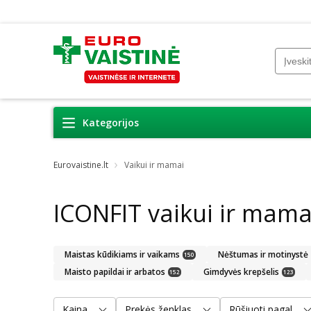
Kategorijos
Eurovaistine.lt
Vaikui ir mamai
ICONFIT vaikui ir mama
Maistas kūdikiams ir vaikams
Nėštumas ir motinystė
150
Maisto papildai ir arbatos
Gimdyvės krepšelis
152
123
Kaina
Prekės ženklas
Rūšiuoti pagal