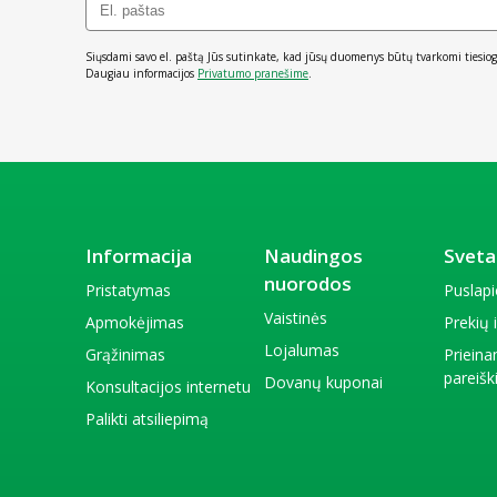
Siųsdami savo el. paštą Jūs sutinkate, kad jūsų duomenys būtų tvarkomi tiesiog
Daugiau informacijos
Privatumo pranešime
.
Informacija
Naudingos
Sveta
nuorodos
Pristatymas
Puslap
Vaistinės
Apmokėjimas
Prekių
Lojalumas
Grąžinimas
Priein
pareiš
Dovanų kuponai
Konsultacijos internetu
Palikti atsiliepimą