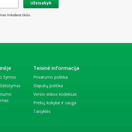
Užsisakyk
inės rinkodaros tikslu.
inėje
Teisinė informacija
io žymos
Privatumo politika
 išdėstymas
Slapukų politika
amumo
Verslo etikos kodeksas
kimas
Prekių kokybė ir sauga
Taisyklės