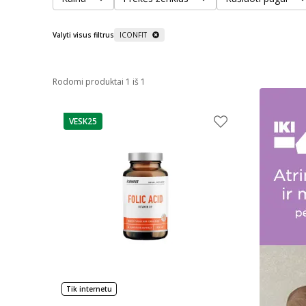
Valyti visus filtrus
ICONFIT
Rodomi produktai 1 iš 1
VESK25
patarimas
Tik internetu