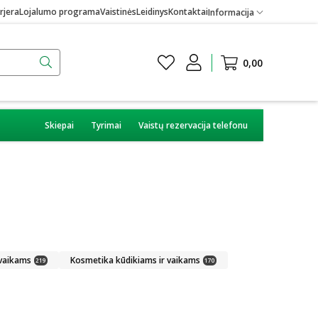
rjera
Lojalumo programa
Vaistinės
Leidinys
Kontaktai
Informacija
0,00
Skiepai
Tyrimai
Vaistų rezervacija telefonu
 vaikams
Kosmetika kūdikiams ir vaikams
219
170