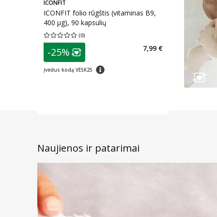
ICONFIT
ICONFIT folio rūgštis (vitaminas B9,
400 μg), 90 kapsulių
(
0
)
Vidutinis įvertinimas 0.00
Įvertinimų skaičius 0
patarimas
7,99 €
-25%
Lojalumo klubo narių nuolaida
:
patarimas
Įvedus kodą VESK25
Naujienos ir patarimai