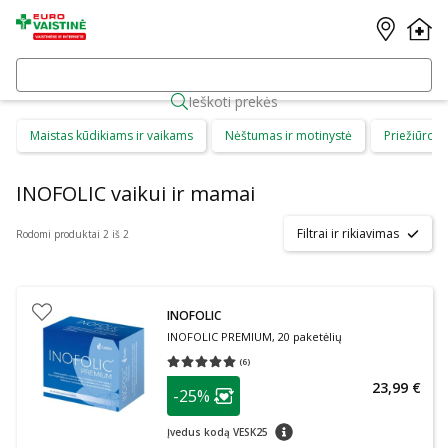
Ieškoti prekės
Maistas kūdikiams ir vaikams
Nėštumas ir motinystė
Priežiūros 
INOFOLIC vaikui ir mamai
Filtrai ir rikiavimas
Rodomi produktai 2 iš 2
INOFOLIC
INOFOLIC PREMIUM, 20 paketėlių
(
6
)
Vidutinis įvertinimas 5.00
Įvertinimų skaičius 6
patarimas
23,99 €
-25%
Lojalumo klubo narių nuolaida
:
patarimas
Įvedus kodą VESK25