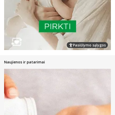
Pasiūlymo sąlygos
Naujienos ir patarimai