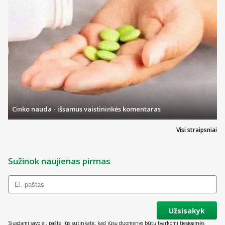
Cinko nauda - išsamus vaistininkės komentaras
Visi straipsniai
Sužinok naujienas pirmas
Užsisakyk
Siųsdami savo el. paštą Jūs sutinkate, kad jūsų duomenys būtų tvarkomi tiesioginės