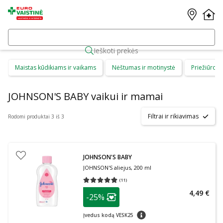
Ieškoti prekės
Maistas kūdikiams ir vaikams
Nėštumas ir motinystė
Priežiūros 
JOHNSON'S BABY vaikui ir mamai
Filtrai ir rikiavimas
Rodomi produktai 3 iš 3
JOHNSON'S BABY
JOHNSON'S aliejus, 200 ml
(
11
)
Vidutinis įvertinimas 4.82
Įvertinimų skaičius 11
patarimas
4,49 €
-25%
Lojalumo klubo narių nuolaida
:
patarimas
Įvedus kodą VESK25