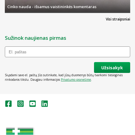
Cinko nauda - išsamus vaistininkės komentaras
Visi straipsniai
Sužinok naujienas pirmas
Užsisakyk
Siųsdami savo el. paštą Jūs sutinkate, kad jūsų duomenys būtų tvarkomi tiesioginės
rinkodaros tikslu. Daugiau informacijos
Privatumo pranešime
.
Valstybinė vaistų kontrolės tarnyba
prie Lietuvos Respublikos sveikatos
apsaugos ministerijos: