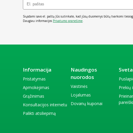
Siųsdami savo el. paštą Jūs sutinkate, kad jūsų duomenys būtų tvarkomi tiesiog
Daugiau informacijos
Privatumo pranešime
.
Informacija
Naudingos
Sveta
nuorodos
Pristatymas
Puslap
Vaistinės
Apmokėjimas
Prekių
Lojalumas
Grąžinimas
Priein
pareiš
Dovanų kuponai
Konsultacijos internetu
Palikti atsiliepimą