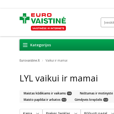
Kategorijos
Eurovaistine.lt
Vaikui ir mamai
LYL vaikui ir mamai
Maistas kūdikiams ir vaikams
Nėštumas ir motinystė
150
Maisto papildai ir arbatos
Gimdyvės krepšelis
152
123
Kaina
Prekės ženklas
Rūšiuoti pagal