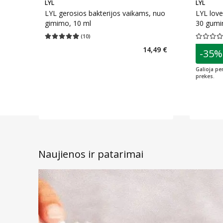
LYL
LYL
LYL gerosios bakterijos vaikams, nuo
LYL love 
gimimo, 10 ml
30 gumi
(
10
)
Vidutinis įvertinimas 4.90
Įvertinimų skaičius 10
Vidutinis 
patarim
14,49 €
-35%
L
Galioja pe
prekes.
Naujienos ir patarimai