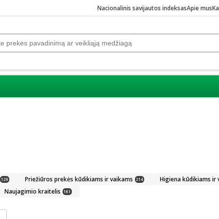
Nacionalinis savijautos indeksas
Apie mus
Ka
Priežiūros prekės kūdikiams ir vaikams
Higiena kūdikiams ir
129
214
Naujagimio kraitelis
161