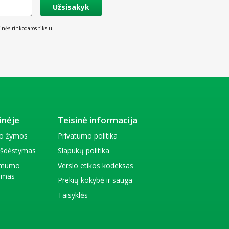
Užsisakyk
inės rinkodaros tikslu.
inėje
Teisinė informacija
io žymos
Privatumo politika
 išdėstymas
Slapukų politika
amumo
Verslo etikos kodeksas
kimas
Prekių kokybė ir sauga
Taisyklės