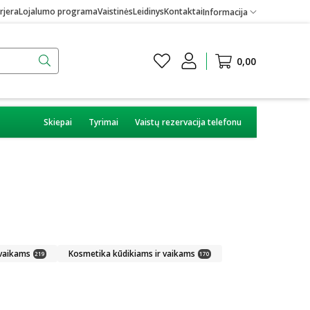
rjera
Lojalumo programa
Vaistinės
Leidinys
Kontaktai
Informacija
0,00
Skiepai
Tyrimai
Vaistų rezervacija telefonu
 vaikams
Kosmetika kūdikiams ir vaikams
219
170