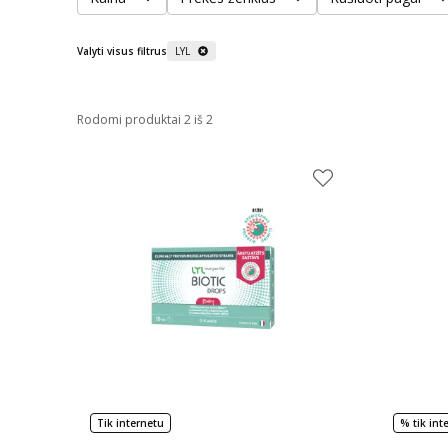
Valyti visus filtrus
LYL
Rodomi produktai 2 iš 2
Tik internetu
% tik int