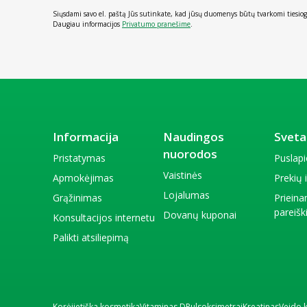
Siųsdami savo el. paštą Jūs sutinkate, kad jūsų duomenys būtų tvarkomi tiesiog
Daugiau informacijos
Privatumo pranešime
.
Informacija
Naudingos
Sveta
nuorodos
Pristatymas
Puslap
Vaistinės
Apmokėjimas
Prekių
Lojalumas
Grąžinimas
Priein
pareiš
Dovanų kuponai
Konsultacijos internetu
Palikti atsiliepimą
Korėjietiška kosmetika
Vitaminas D
Pulsoksimetrai
Kreatinas
Veido 