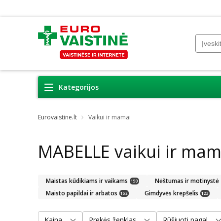
Kategorijos
Eurovaistine.lt
Vaikui ir mamai
MABELLE vaikui ir mam
Maistas kūdikiams ir vaikams
Nėštumas ir motinystė
150
Maisto papildai ir arbatos
Gimdyvės krepšelis
152
123
Kaina
Prekės ženklas
Rūšiuoti pagal