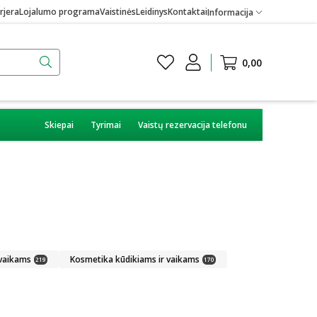
rjera
Lojalumo programa
Vaistinės
Leidinys
Kontaktai
Informacija
0,00
Skiepai
Tyrimai
Vaistų rezervacija telefonu
 vaikams
Kosmetika kūdikiams ir vaikams
219
170