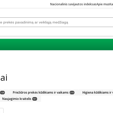
Nacionalinis savijautos indeksas
Apie mus
Ka
ai
Priežiūros prekės kūdikiams ir vaikams
Higiena kūdikiams ir
129
215
Naujagimio kraitelis
161