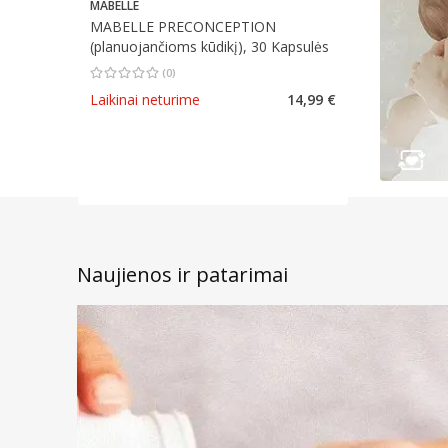
MABELLE
MABELLE PRECONCEPTION
(planuojančioms kūdikį), 30 Kapsulės
(
0
)
Vidutinis įvertinimas 0.00
Įvertinimų skaičius 0
Laikinai neturime
14,99 €
Naujienos ir patarimai