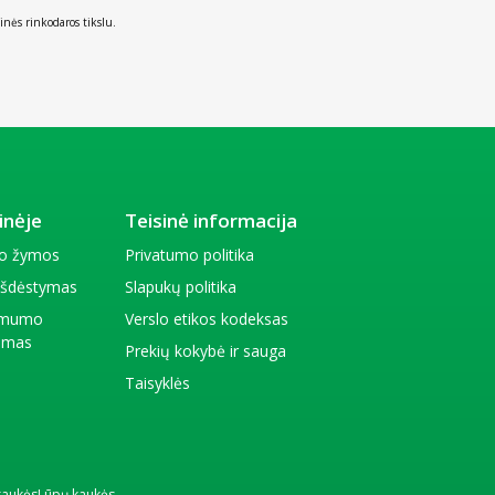
inės rinkodaros tikslu.
inėje
Teisinė informacija
io žymos
Privatumo politika
 išdėstymas
Slapukų politika
amumo
Verslo etikos kodeksas
kimas
Prekių kokybė ir sauga
Taisyklės
kaukės
Lūpų kaukės