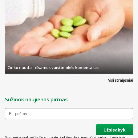
Cinko nauda - išsamus vaistininkės komentaras
Visi straipsniai
Sužinok naujienas pirmas
Užsisakyk
Siųsdami savo el. paštą Jūs sutinkate, kad jūsų duomenys būtų tvarkomi tiesioginės