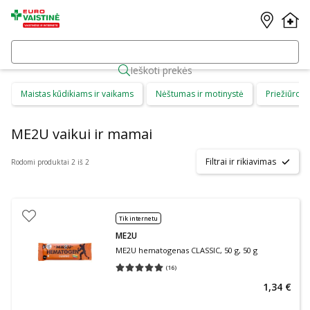
Ieškoti prekės
Maistas kūdikiams ir vaikams
Nėštumas ir motinystė
Priežiūros 
ME2U vaikui ir mamai
Filtrai ir rikiavimas
Rodomi produktai 2 iš 2
Tik internetu
ME2U
ME2U hematogenas CLASSIC, 50 g, 50 g
(
16
)
Vidutinis įvertinimas 5.00
Įvertinimų skaičius 16
1,34 €