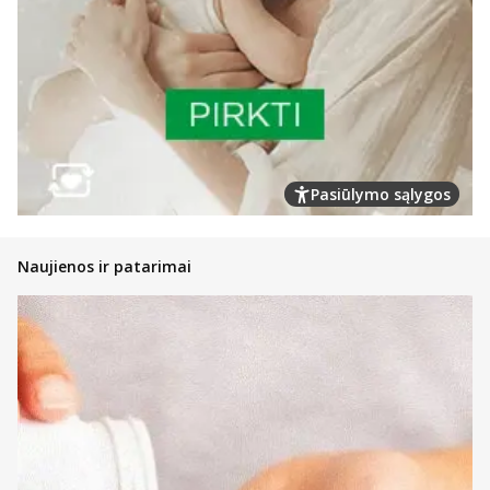
Pasiūlymo sąlygos
Naujienos ir patarimai