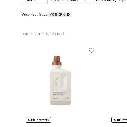
Valyti visus filtrus
MOTHER-K
Rodomi produktai 23 iš 23
% tik internetu
% tik int