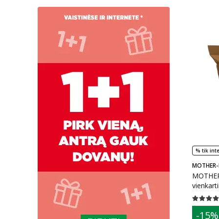
% tik int
MOTHER-
MOTHER-
vienkarti
vnt.
Vidutinis 
patarim
-15%