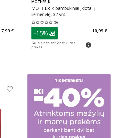
MOTHER-K
MOTHER-K bambukiniai įklotai į
liemenėlę, 32 vnt.
(
0
)
kaičius 1
Vidutinis įvertinimas 0.00
Įvertinimų skaičius 0
patarimas
7,99 €
10,99 €
-15%
arių nuolaida
:
Lojalumo klubo narių nuolaida
:
Galioja perkant 2 bet kurias
arimas
patarimas
prekes.