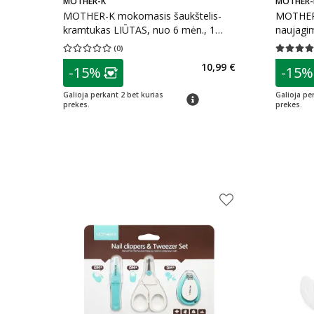
MOTHER-K
MOTHER-
MOTHER-K mokomasis šaukštelis-
MOTHER-
kramtukas LIŪTAS, nuo 6 mėn., 1
naujagim
vnt.+-
(
0
)
Vidutinis įvertinimas 0.00
Įvertinimų skaičius 0
Vidutinis 
patarimas
patarim
10,99 €
-15%
-15%
Lojalumo klubo narių nuolaida
:
L
Galioja perkant 2 bet kurias
Galioja pe
patarimas
prekes.
prekes.