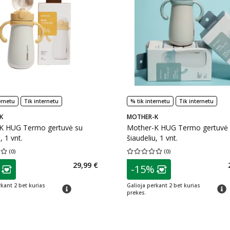
ernetu
Tik internetu
% tik internetu
Tik internetu
K
MOTHER-K
K HUG Termo gertuvė su
Mother-K HUG Termo gertuvė
, 1 vnt.
šiaudeliu, 1 vnt.
(
0
)
(
0
)
įvertinimas 0.00
Įvertinimų skaičius 0
Vidutinis įvertinimas 0.00
Įvertinimų s
as
patarimas
29,99 €
-15%
ojalumo klubo narių nuolaida
:
Lojalumo klubo n
rkant 2 bet kurias
Galioja perkant 2 bet kurias
patarimas
patar
prekes.