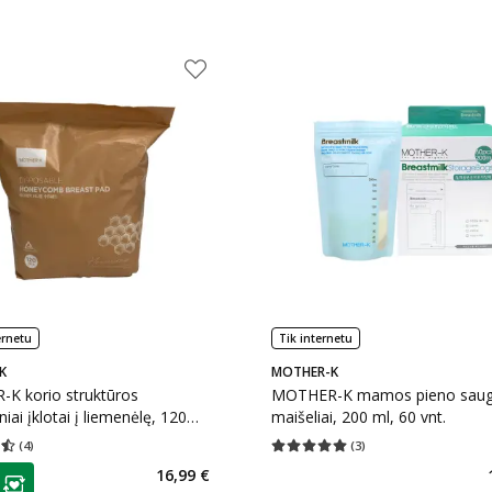
ernetu
Tik internetu
K
MOTHER-K
K korio struktūros
MOTHER-K mamos pieno saug
niai įklotai į liemenėlę, 120
maišeliai, 200 ml, 60 vnt.
(
4
)
(
3
)
įvertinimas 4.50
Įvertinimų skaičius 4
Vidutinis įvertinimas 5.00
Įvertinimų s
as
16,99 €