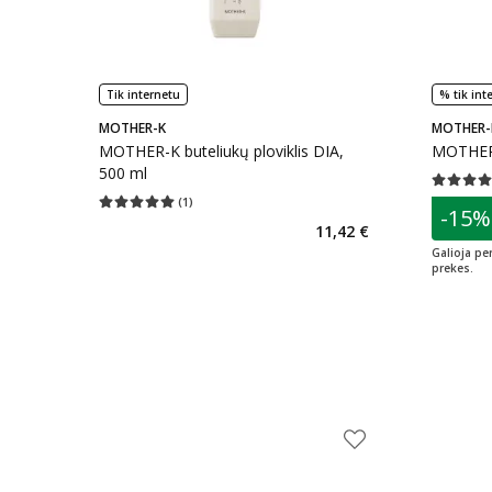
Tik internetu
% tik int
MOTHER-K
MOTHER-
MOTHER-K buteliukų ploviklis DIA,
MOTHER-
500 ml
Vidutinis 
(
1
)
patarim
Vidutinis įvertinimas 5.00
Įvertinimų skaičius 1
-15%
L
11,42 €
Galioja pe
prekes.