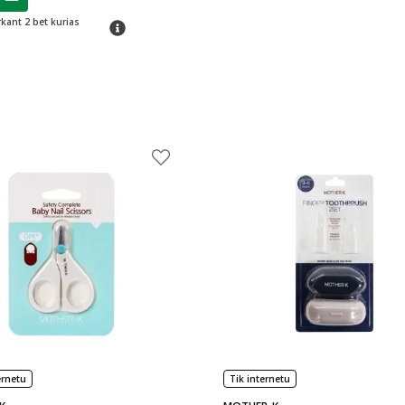
ojalumo klubo narių nuolaida
:
rkant 2 bet kurias
patarimas
ernetu
Tik internetu