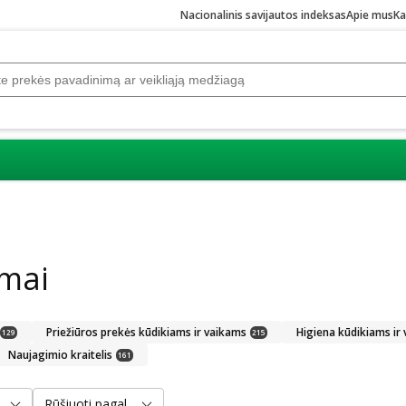
Nacionalinis savijautos indeksas
Apie mus
Ka
amai
Priežiūros prekės kūdikiams ir vaikams
Higiena kūdikiams ir
129
215
Naujagimio kraitelis
161
Rūšiuoti pagal