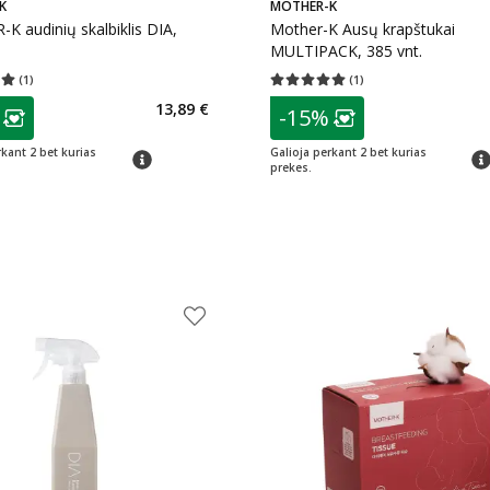
K
MOTHER-K
 audinių skalbiklis DIA,
Mother-K Ausų krapštukai
MULTIPACK, 385 vnt.
(
1
)
(
1
)
įvertinimas 5.00
Įvertinimų skaičius 1
Vidutinis įvertinimas 5.00
Įvertinimų s
as
patarimas
13,89 €
-15%
ojalumo klubo narių nuolaida
:
Lojalumo klubo n
rkant 2 bet kurias
Galioja perkant 2 bet kurias
patarimas
pat
prekes.