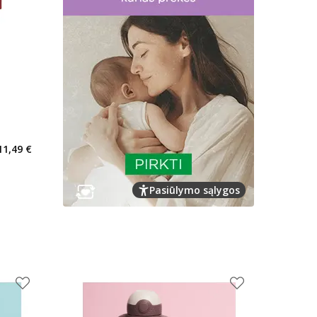
kaičius 2
11,49 €
arių nuolaida
:
imas
Pasiūlymo sąlygos