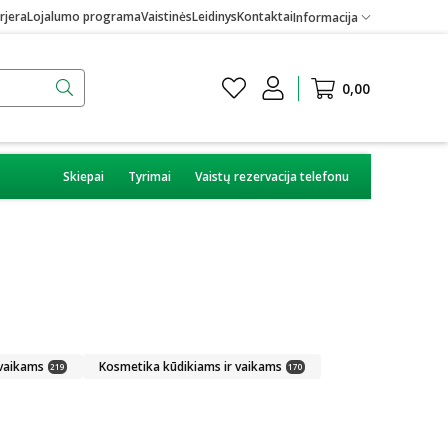
rjera
Lojalumo programa
Vaistinės
Leidinys
Kontaktai
Informacija
0,00
Skiepai
Tyrimai
Vaistų rezervacija telefonu
 vaikams
Kosmetika kūdikiams ir vaikams
219
170