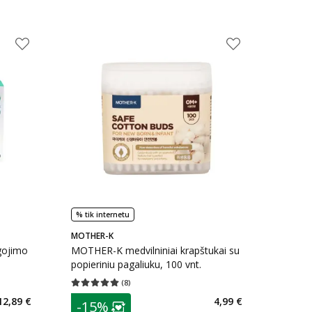
% tik internetu
MOTHER-K
ojimo
MOTHER-K medvilniniai krapštukai su
popieriniu pagaliuku, 100 vnt.
(
8
)
kaičius 3
Vidutinis įvertinimas 5.00
Įvertinimų skaičius 8
patarimas
12,89 €
4,99 €
-15%