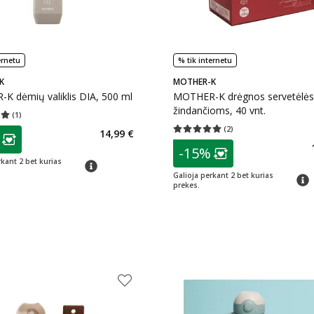
ernetu
% tik internetu
K
MOTHER-K
K dėmių valiklis DIA, 500 ml
MOTHER-K drėgnos servetėlės
žindančioms, 40 vnt.
(
1
)
įvertinimas 5.00
Įvertinimų skaičius 1
(
2
)
as
14,99 €
Vidutinis įvertinimas 5.00
Įvertinimų s
ojalumo klubo narių nuolaida
:
patarimas
-15%
Lojalumo klubo n
rkant 2 bet kurias
patarimas
Galioja perkant 2 bet kurias
patar
prekes.