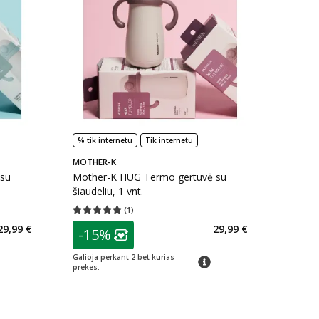
% tik internetu
Tik internetu
MOTHER-K
 su
Mother-K HUG Termo gertuvė su
šiaudeliu, 1 vnt.
(
1
)
kaičius 0
Vidutinis įvertinimas 5.00
Įvertinimų skaičius 1
patarimas
29,99 €
29,99 €
-15%
arių nuolaida
:
Lojalumo klubo narių nuolaida
:
Galioja perkant 2 bet kurias
imas
patarimas
prekes.