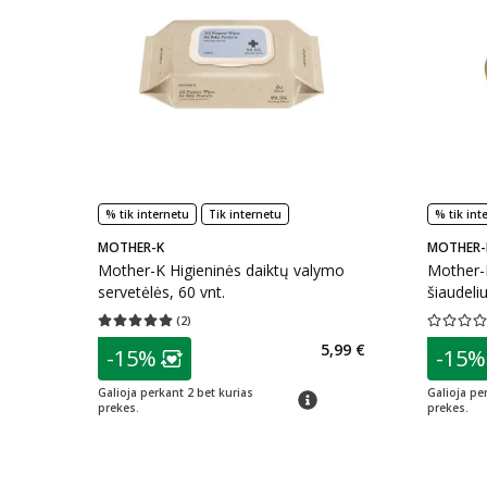
% tik internetu
Tik internetu
% tik int
MOTHER-K
MOTHER-
Mother-K Higieninės daiktų valymo
Mother-
servetėlės, 60 vnt.
šiaudeliu
(
2
)
Vidutinis įvertinimas 5.00
Įvertinimų skaičius 2
Vidutinis 
patarimas
patarim
5,99 €
-15%
-15%
Lojalumo klubo narių nuolaida
:
L
Galioja perkant 2 bet kurias
Galioja pe
patarimas
prekes.
prekes.