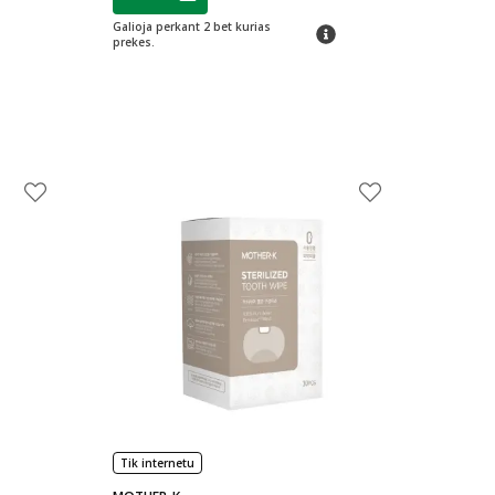
Lojalumo klubo narių nuolaida
:
Galioja perkant 2 bet kurias
patarimas
prekes.
Tik internetu