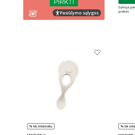
L
Galioja pe
prekes.
Pasiūlymo sąlygos
% tik internetu
% tik int