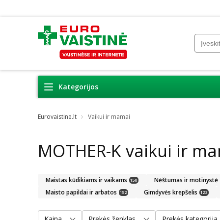
Kategorijos
Eurovaistine.lt
Vaikui ir mamai
MOTHER-K vaikui ir m
Maistas kūdikiams ir vaikams
Nėštumas ir motinystė
150
Maisto papildai ir arbatos
Gimdyvės krepšelis
152
123
Kaina
Prekės ženklas
Prekės kategorija