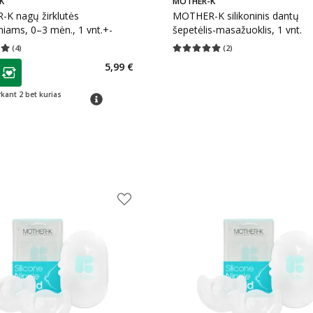
K
MOTHER-K
K nagų žirklutės
MOTHER-K silikoninis dantų
iams, 0–3 mėn., 1 vnt.+-
šepetėlis-masažuoklis, 1 vnt.
(
4
)
(
2
)
įvertinimas 5.00
Įvertinimų skaičius 4
Vidutinis įvertinimas 5.00
Įvertinimų s
as
5,99 €
ojalumo klubo narių nuolaida
:
rkant 2 bet kurias
patarimas