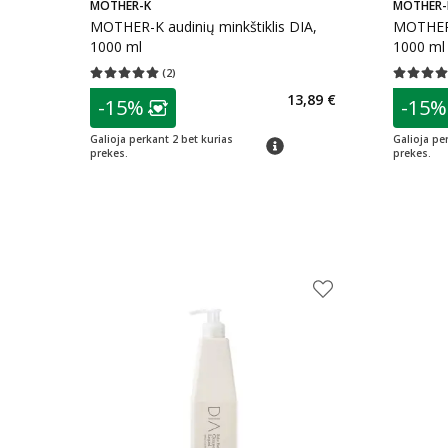
MOTHER-K
MOTHER-
MOTHER-K audinių minkštiklis DIA,
MOTHER-K
1000 ml
1000 ml
(
2
)
Vidutinis įvertinimas 5.00
Įvertinimų skaičius 2
Vidutinis 
patarimas
patarim
13,89 €
-15%
-15%
Lojalumo klubo narių nuolaida
:
L
Galioja perkant 2 bet kurias
Galioja pe
patarimas
prekes.
prekes.