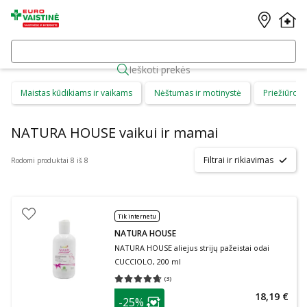
Ieškoti prekės
Maistas kūdikiams ir vaikams
Nėštumas ir motinystė
Priežiūros 
NATURA HOUSE vaikui ir mamai
Filtrai ir rikiavimas
Rodomi produktai 8 iš 8
Tik internetu
NATURA HOUSE
NATURA HOUSE aliejus strijų pažeistai odai
CUCCIOLO, 200 ml
(
3
)
Vidutinis įvertinimas 4.67
Įvertinimų skaičius 3
patarimas
18,19 €
-25%