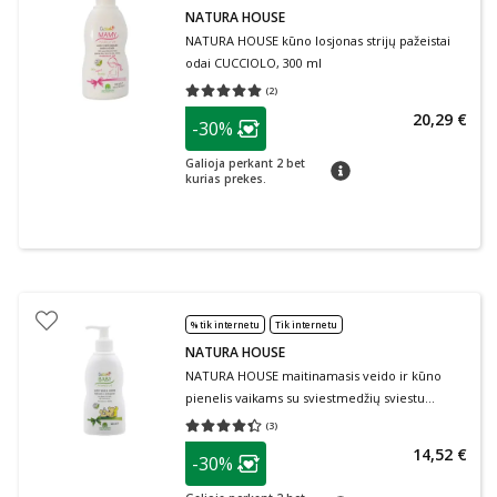
NATURA HOUSE
NATURA HOUSE kūno losjonas strijų pažeistai
odai CUCCIOLO, 300 ml
(
2
)
Vidutinis įvertinimas 5.00
Įvertinimų skaičius 2
patarimas
20,29 €
-30%
Lojalumo klubo narių nuolaida
:
Galioja perkant 2 bet
patarimas
kurias prekes.
% tik internetu
Tik internetu
NATURA HOUSE
NATURA HOUSE maitinamasis veido ir kūno
pienelis vaikams su sviestmedžių sviestu
CUCCIOLO, 300 ml
(
3
)
Vidutinis įvertinimas 4.33
Įvertinimų skaičius 3
patarimas
14,52 €
-30%
Lojalumo klubo narių nuolaida
: