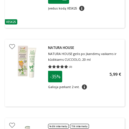
Lojalumo klubo narių nuolaida
:
patarimas
Įvedus kodą VESK25
VESK25
patarimas
NATURA HOUSE
NATURA HOUSE gelis po įkandimų vaikams ir
kūdikiams CUCCIOLO, 20 ml
(
3
)
Vidutinis įvertinimas 5.00
Įvertinimų skaičius 3
5,99 €
-35%
patarimas
Galioja perkant 2 vnt.
% tik internetu
Tik internetu