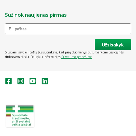
Sužinok naujienas pirmas
Užsisakyk
Siųsdami savo el. paštą Jūs sutinkate, kad jūsų duomenys būtų tvarkomi tiesioginės
rinkodaros tikslu. Daugiau informacijos
Privatumo pranešime
.
Valstybinė vaistų kontrolės tarnyba
prie Lietuvos Respublikos sveikatos
apsaugos ministerijos:
Studentų g. 45A, Vilnius
+370 5 263 9264
vvkt@vvkt.lt
https://www.vvkt.lt