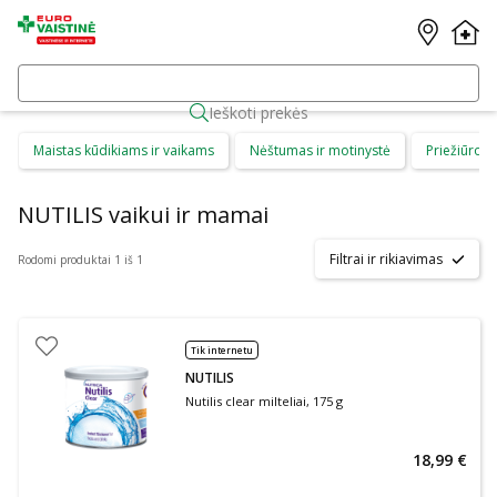
Ieškoti prekės
Maistas kūdikiams ir vaikams
Nėštumas ir motinystė
Priežiūros 
NUTILIS vaikui ir mamai
Filtrai ir rikiavimas
Rodomi produktai 1 iš 1
Tik internetu
NUTILIS
Nutilis clear milteliai, 175 g
18,99 €