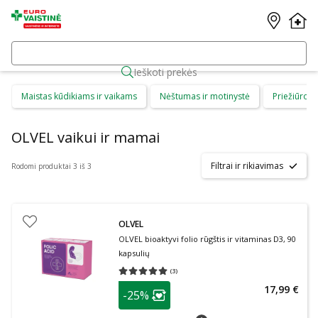
Ieškoti prekės
Maistas kūdikiams ir vaikams
Nėštumas ir motinystė
Priežiūros 
OLVEL vaikui ir mamai
Filtrai ir rikiavimas
Rodomi produktai 3 iš 3
OLVEL
OLVEL bioaktyvi folio rūgštis ir vitaminas D3, 90
kapsulių
(
3
)
Vidutinis įvertinimas 5.00
Įvertinimų skaičius 3
patarimas
17,99 €
-25%
Lojalumo klubo narių nuolaida
:
patarimas