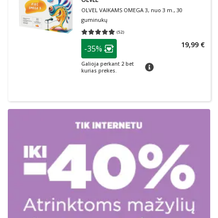
OLVEL VAIKAMS OMEGA 3, nuo 3 m., 30
guminukų
(
52
)
Vidutinis įvertinimas 4.88
Įvertinimų skaičius 52
patarimas
19,99 €
-35%
Lojalumo klubo narių nuolaida
:
Galioja perkant 2 bet
patarimas
kurias prekes.