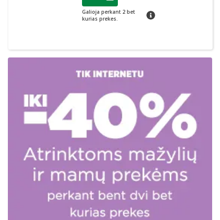
Lojalumo klubo narių nuolaida
:
Galioja perkant 2 bet
patarimas
kurias prekes.