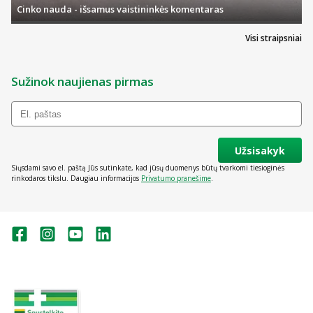
Cinko nauda - išsamus vaistininkės komentaras
Visi straipsniai
Sužinok naujienas pirmas
Užsisakyk
Siųsdami savo el. paštą Jūs sutinkate, kad jūsų duomenys būtų tvarkomi tiesioginės
rinkodaros tikslu. Daugiau informacijos
Privatumo pranešime
.
Valstybinė vaistų kontrolės tarnyba
prie Lietuvos Respublikos sveikatos
apsaugos ministerijos:
Studentų g. 45A, Vilnius