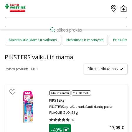
Ieškoti prekės
Maistas kūdikiams ir vaikams
Nėštumas ir motinystė
Priežiūros 
PIKSTERS vaikui ir mamai
Filtrai ir rikiavimas
Rodomi produktai 1 iš 1
% tik internetu
Tik internetu
PIKSTERS
PIKSTERS apnašas nudažanti dantų pasta
PLAQUE GLO, 25 g
(
18
)
Vidutinis įvertinimas 5.00
Įvertinimų skaičius 18
patarimas
17,09 €
-40%