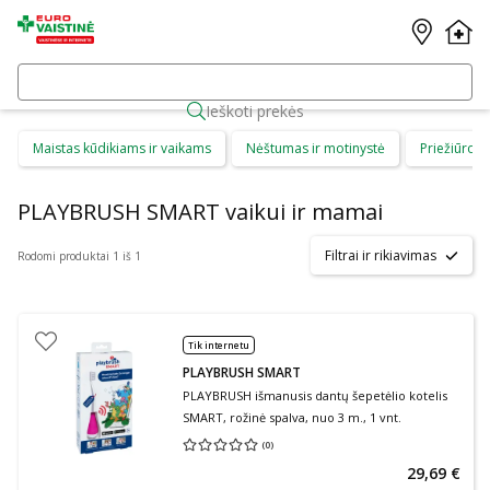
Ieškoti prekės
Maistas kūdikiams ir vaikams
Nėštumas ir motinystė
Priežiūros 
PLAYBRUSH SMART vaikui ir mamai
Filtrai ir rikiavimas
Rodomi produktai 1 iš 1
Tik internetu
PLAYBRUSH SMART
PLAYBRUSH išmanusis dantų šepetėlio kotelis
SMART, rožinė spalva, nuo 3 m., 1 vnt.
(
0
)
Vidutinis įvertinimas 0.00
Įvertinimų skaičius 0
29,69 €