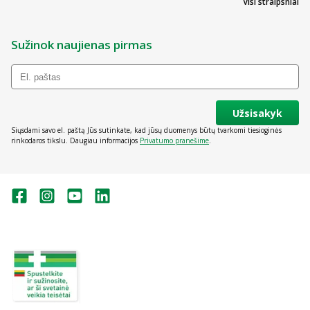
Visi straipsniai
Sužinok naujienas pirmas
Užsisakyk
Siųsdami savo el. paštą Jūs sutinkate, kad jūsų duomenys būtų tvarkomi tiesioginės
rinkodaros tikslu. Daugiau informacijos
Privatumo pranešime
.
Valstybinė vaistų kontrolės tarnyba
prie Lietuvos Respublikos sveikatos
apsaugos ministerijos:
Studentų g. 45A, Vilnius
+370 5 263 9264
vvkt@vvkt.lt
https://www.vvkt.lt