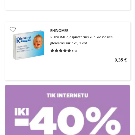
RHINOMER
RHINOMER, aspiratorius kūdikio nosies
gleivėms surinkti, 1 vnt.
(
10
)
Vidutinis įvertinimas 5.00
Įvertinimų skaičius 10
9,35 €