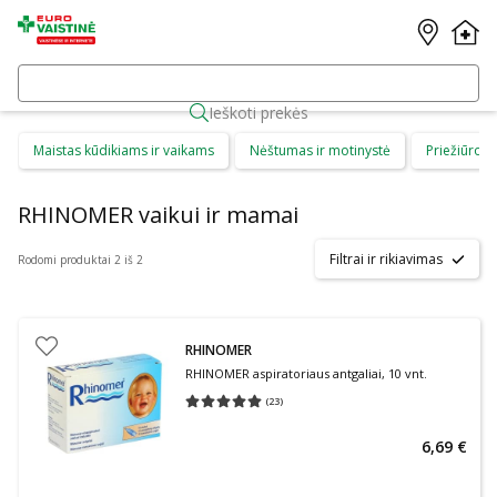
Ieškoti prekės
Maistas kūdikiams ir vaikams
Nėštumas ir motinystė
Priežiūros 
RHINOMER vaikui ir mamai
Filtrai ir rikiavimas
Rodomi produktai 2 iš 2
RHINOMER
RHINOMER aspiratoriaus antgaliai, 10 vnt.
(
23
)
Vidutinis įvertinimas 5.00
Įvertinimų skaičius 23
6,69 €