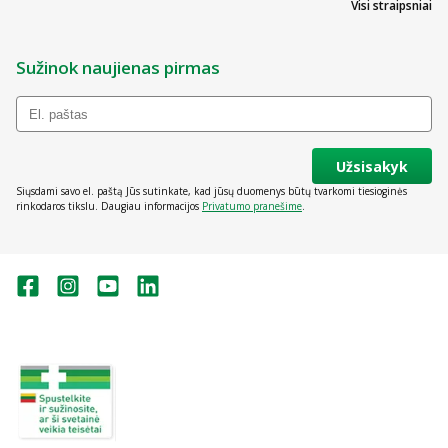
Visi straipsniai
Sužinok naujienas pirmas
Užsisakyk
Siųsdami savo el. paštą Jūs sutinkate, kad jūsų duomenys būtų tvarkomi tiesioginės
rinkodaros tikslu. Daugiau informacijos
Privatumo pranešime
.
Valstybinė vaistų kontrolės tarnyba
prie Lietuvos Respublikos sveikatos
apsaugos ministerijos:
Studentų g. 45A, Vilnius
+370 5 263 9264
vvkt@vvkt.lt
https://www.vvkt.lt