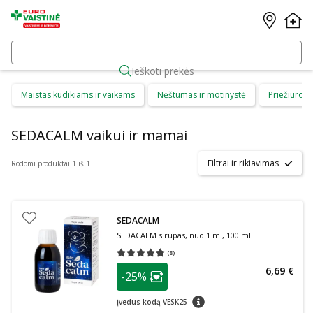
Ieškoti prekės
Maistas kūdikiams ir vaikams
Nėštumas ir motinystė
Priežiūros 
SEDACALM vaikui ir mamai
Filtrai ir rikiavimas
Rodomi produktai 1 iš 1
SEDACALM
SEDACALM sirupas, nuo 1 m., 100 ml
(
8
)
Vidutinis įvertinimas 4.75
Įvertinimų skaičius 8
patarimas
6,69 €
-25%
Lojalumo klubo narių nuolaida
:
patarimas
Įvedus kodą VESK25