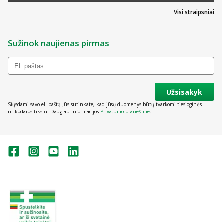
Visi straipsniai
Sužinok naujienas pirmas
Užsisakyk
Siųsdami savo el. paštą Jūs sutinkate, kad jūsų duomenys būtų tvarkomi tiesioginės
rinkodaros tikslu. Daugiau informacijos
Privatumo pranešime
.
Valstybinė vaistų kontrolės tarnyba
prie Lietuvos Respublikos sveikatos
apsaugos ministerijos:
Studentų g. 45A, Vilnius
+370 5 263 9264
vvkt@vvkt.lt
https://www.vvkt.lt