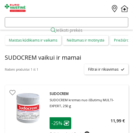
Ieškoti prekės
Maistas kūdikiams ir vaikams
Nėštumas ir motinystė
Priežiūros 
SUDOCREM vaikui ir mamai
Filtrai ir rikiavimas
Rodomi produktai 1 iš 1
SUDOCREM
SUDOCREM kremas nuo iššutimų MULTI-
EXPERT, 250 g
patarimas
11,99 €
-25%
Lojalumo klubo narių nuolaida
:
patarimas