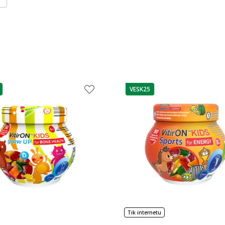
VESK25
as
patarimas
Tik internetu