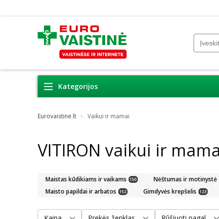
Kategorijos
Eurovaistine.lt
Vaikui ir mamai
VITIRON vaikui ir mama
Maistas kūdikiams ir vaikams
Nėštumas ir motinystė
150
Maisto papildai ir arbatos
Gimdyvės krepšelis
152
123
Kaina
Prekės ženklas
Rūšiuoti pagal