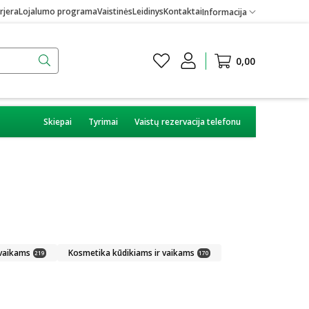
rjera
Lojalumo programa
Vaistinės
Leidinys
Kontaktai
Informacija
0,00
Skiepai
Tyrimai
Vaistų rezervacija telefonu
 vaikams
Kosmetika kūdikiams ir vaikams
219
170