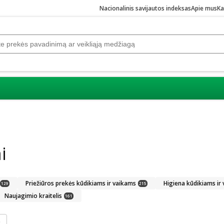
Nacionalinis savijautos indeksas
Apie mus
Ka
i
Priežiūros prekės kūdikiams ir vaikams
Higiena kūdikiams ir
129
215
Naujagimio kraitelis
161