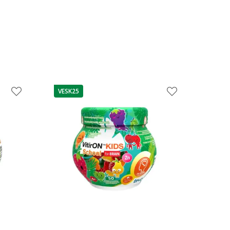
VESK25
patarimas