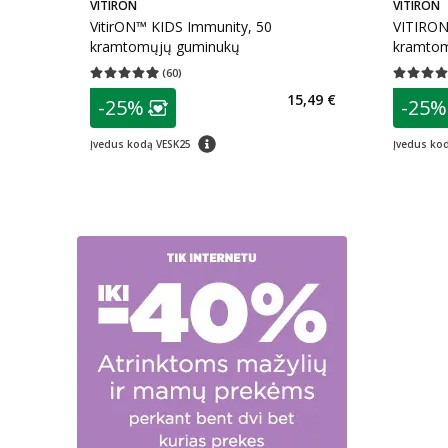
VITIRON
VITIRON
VitirON™ KIDS Immunity, 50
VITIRON
kramtomųjų guminukų
kramtom
(
60
)
Vidutinis įvertinimas 4.98
Įvertinimų skaičius 60
Vidutinis 
patarimas
patarim
15,49 €
-25%
-25%
Lojalumo klubo narių nuolaida
:
L
patarimas
Įvedus kodą VESK25
Įvedus ko