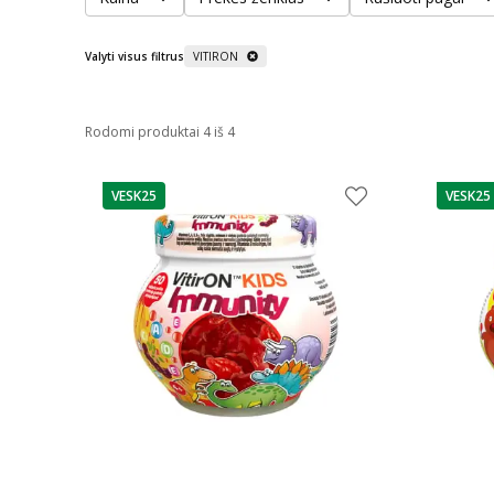
Valyti visus filtrus
VITIRON
Rodomi produktai 4 iš 4
VESK25
VESK25
patarimas
patarim