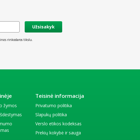
Užsisakyk
inės rinkodaros tikslu.
inėje
Teisinė informacija
io žymos
Privatumo politika
 išdėstymas
Slapukų politika
amumo
Verslo etikos kodeksas
kimas
Prekių kokybė ir sauga