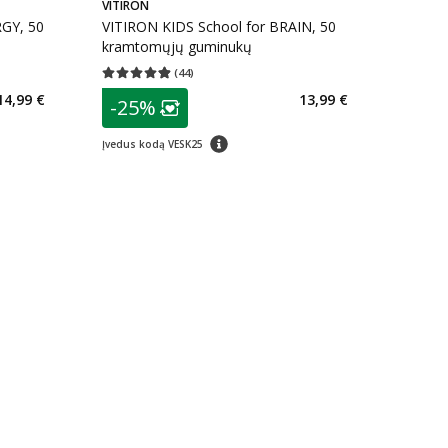
VITIRON
RGY, 50
VITIRON KIDS School for BRAIN, 50
kramtomųjų guminukų
(
44
)
kaičius 8
Vidutinis įvertinimas 4.89
Įvertinimų skaičius 44
patarimas
14,99 €
13,99 €
-25%
arių nuolaida
:
Lojalumo klubo narių nuolaida
:
patarimas
Įvedus kodą VESK25