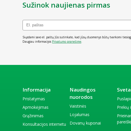
Sužinok naujienas pirmas
Siųsdami savo el. paštą Jūs sutinkate, kad jūsų duomenys būtų tvarkomi tiesiog
Daugiau informacijos
Privatumo pranešime
.
Informacija
Naudingos
Sveta
nuorodos
Pristatymas
Puslap
Vaistinės
Apmokėjimas
Prekių
Lojalumas
Grąžinimas
Priein
pareiš
Dovanų kuponai
Konsultacijos internetu