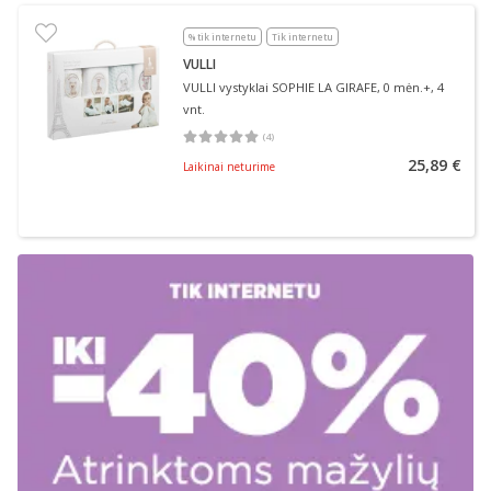
% tik internetu
Tik internetu
VULLI
VULLI vystyklai SOPHIE LA GIRAFE, 0 mėn.+, 4
vnt.
(
4
)
Vidutinis įvertinimas 5.00
Įvertinimų skaičius 4
25,89 €
Laikinai neturime