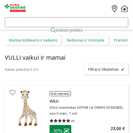
Ieškoti prekės
Maistas kūdikiams ir vaikams
Nėštumas ir motinystė
Priežiūros 
VULLI vaikui ir mamai
Filtrai ir rikiavimas
Rodomi produktai 6 iš 6
% tik internetu
VULLI
VULLI kramtukas SOPHIE LA GIRAFE (616324EE),
nuo 0 mėn., 1 vnt.
(
4
)
Vidutinis įvertinimas 5.00
Įvertinimų skaičius 4
patarimas
23,00 €
-30%