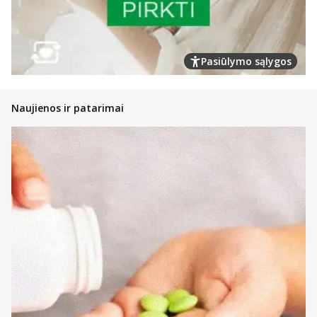
Pasiūlymo sąlygos
Naujienos ir patarimai