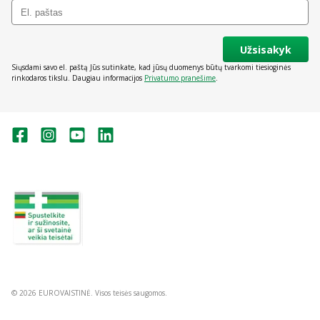
Užsisakyk
Siųsdami savo el. paštą Jūs sutinkate, kad jūsų duomenys būtų tvarkomi tiesioginės
rinkodaros tikslu. Daugiau informacijos
Privatumo pranešime
.
Valstybinė vaistų kontrolės tarnyba
prie Lietuvos Respublikos sveikatos
apsaugos ministerijos:
Studentų g. 45A, Vilnius
+370 5 263 9264
vvkt@vvkt.lt
https://www.vvkt.lt
© 2026 EUROVAISTINĖ. Visos teisės saugomos.