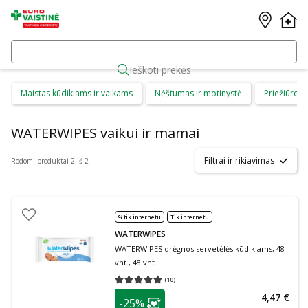
Ieškoti prekės
Maistas kūdikiams ir vaikams
Nėštumas ir motinystė
Priežiūros 
WATERWIPES vaikui ir mamai
Filtrai ir rikiavimas
Rodomi produktai 2 iš 2
% tik internetu
Tik internetu
WATERWIPES
WATERWIPES drėgnos servetėlės kūdikiams, 48
vnt., 48 vnt.
(
10
)
Vidutinis įvertinimas 5.00
Įvertinimų skaičius 10
patarimas
4,47 €
-25%