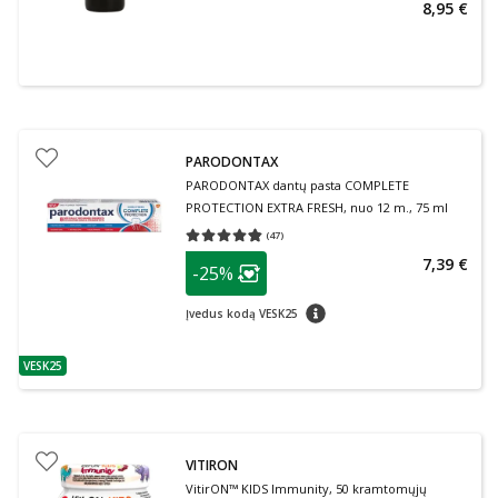
8,95 €
PARODONTAX
PARODONTAX dantų pasta COMPLETE
PROTECTION EXTRA FRESH, nuo 12 m., 75 ml
(
47
)
Vidutinis įvertinimas 4.79
Įvertinimų skaičius 47
patarimas
7,39 €
-25%
Lojalumo klubo narių nuolaida
:
patarimas
Įvedus kodą VESK25
VESK25
patarimas
VITIRON
VitirON™ KIDS Immunity, 50 kramtomųjų