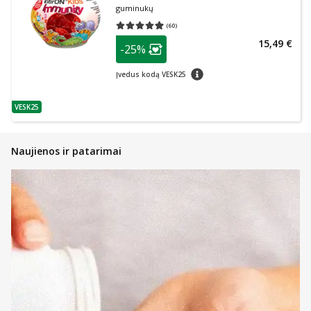
guminukų
(
60
)
Vidutinis įvertinimas 4.98
Įvertinimų skaičius 60
patarimas
15,49 €
-25%
Lojalumo klubo narių nuolaida
:
patarimas
Įvedus kodą VESK25
VESK25
patarimas
Naujienos ir patarimai