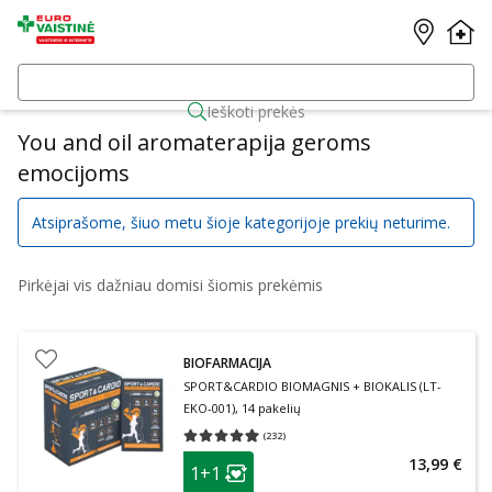
Ieškoti prekės
You and oil aromaterapija geroms
emocijoms
Atsiprašome, šiuo metu šioje kategorijoje prekių neturime.
Pirkėjai vis dažniau domisi šiomis prekėmis
BIOFARMACIJA
SPORT&CARDIO BIOMAGNIS + BIOKALIS (LT-
EKO-001), 14 pakelių
(
232
)
Vidutinis įvertinimas 4.93
Įvertinimų skaičius 232
patarimas
13,99 €
1+1
Lojalumo klubo narių nuolaida
: