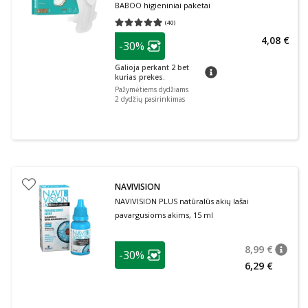
BABOO higieniniai paketai
(
40
)
Vidutinis įvertinimas 4.95
Įvertinimų skaičius 40
patarimas
4,08 €
-30%
Lojalumo klubo narių nuolaida
:
Galioja perkant 2 bet
patarimas
kurias prekes.
Pažymėtiems dydžiams
2 dydžių pasirinkimas
NAVIVISION
NAVIVISION PLUS natūralūs akių lašai
pavargusioms akims, 15 ml
patarimas
8,99 €
-30%
patari
Įprasta
Lojalumo klubo narių nuolaida
:
6,29 €