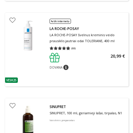
% tik internetu
LA ROCHE-POSAY
LA ROCHE-POSAY švelnus kreminis veido
prausiklis jautriai odai TOLERIANE, 400 ml
(
88
)
Vidutinis įvertinimas 4.91
Įvertinimų skaičius 88
20,99 €
DOVANA
patarimas
VESK25
patarimas
SINUPRET
SINUPRET, 100 ml, geriamieji lašai, tirpalas, N1
Vaistinis preparatas