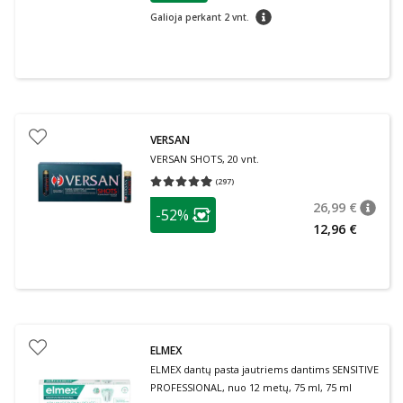
patarimas
Galioja perkant 2 vnt.
VERSAN
VERSAN SHOTS, 20 vnt.
(
297
)
Vidutinis įvertinimas 4.93
Įvertinimų skaičius 297
patarimas
26,99 €
-52%
patari
Įprasta
Lojalumo klubo narių nuolaida
:
12,96 €
ELMEX
ELMEX dantų pasta jautriems dantims SENSITIVE
PROFESSIONAL, nuo 12 metų, 75 ml, 75 ml