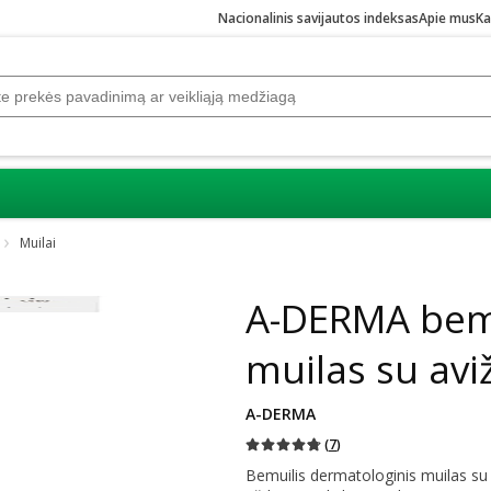
Nacionalinis savijautos indeksas
Apie mus
Ka
Muilai
Praleisti karuselę
A-DERMA bemu
muilas su avi
A-DERMA
(
7
)
Bemuilis dermatologinis muilas su R