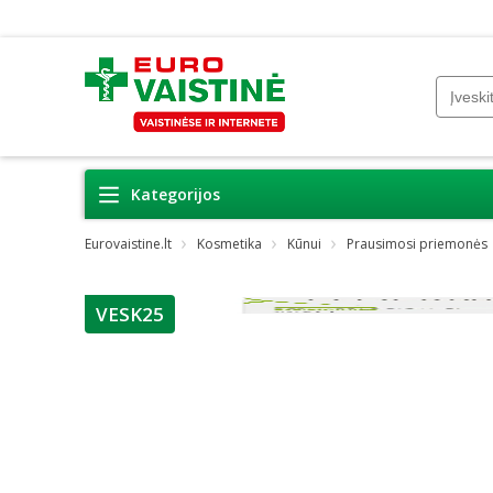
Kategorijos
Eurovaistine.lt
Kosmetika
Kūnui
Prausimosi priemonės
VESK25
patarimas