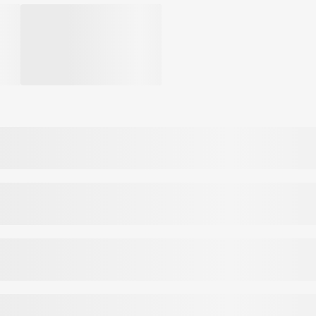
. Oda tampa švari, sveika ir apsaugota.