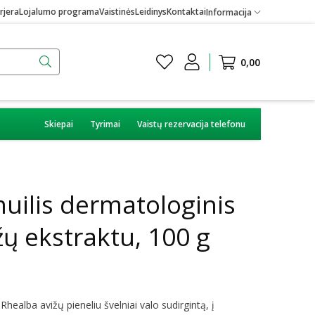
rjera
Lojalumo programa
Vaistinės
Leidinys
Kontaktai
Informacija
0,00
Skiepai
Tyrimai
Vaistų rezervacija telefonu
ilis dermatologinis
žų ekstraktu, 100 g
healba avižų pieneliu švelniai valo sudirgintą, į