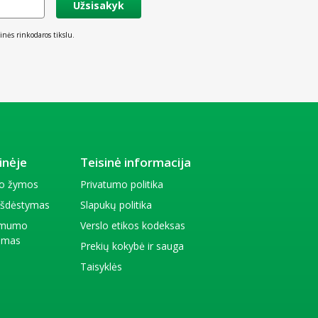
Užsisakyk
inės rinkodaros tikslu.
inėje
Teisinė informacija
io žymos
Privatumo politika
 išdėstymas
Slapukų politika
amumo
Verslo etikos kodeksas
kimas
Prekių kokybė ir sauga
Taisyklės