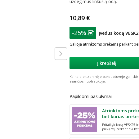
uždegimus linkusią odą.
10,89 €
patarimas
-25%
Įvedus kodą VESK2
Lojalumo klubo nar
Galioja atrinktoms prekėms perkant ben
Į krepšelį
Kaina elektroninėje parduotuvėje gali skir
esančios nuotraukoje.
Papildomi pasiūlymai:
Atrinktoms prek
bet kurias preke
Pritaikyk kodą VESK25 i
prekėms, perkant dvi bet