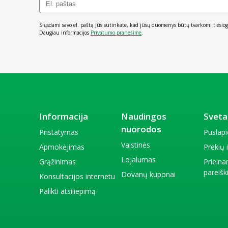
Siųsdami savo el. paštą Jūs sutinkate, kad jūsų duomenys būtų tvarkomi tiesiog
Daugiau informacijos
Privatumo pranešime
.
Informacija
Naudingos
Sveta
nuorodos
Pristatymas
Puslap
Vaistinės
Apmokėjimas
Prekių
Lojalumas
Grąžinimas
Priein
pareiš
Dovanų kuponai
Konsultacijos internetu
Palikti atsiliepimą