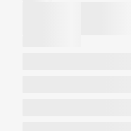
toleruoja net jautriausia oda. Puikiai putoja ir valo 
Prekės kodas:
328277015009