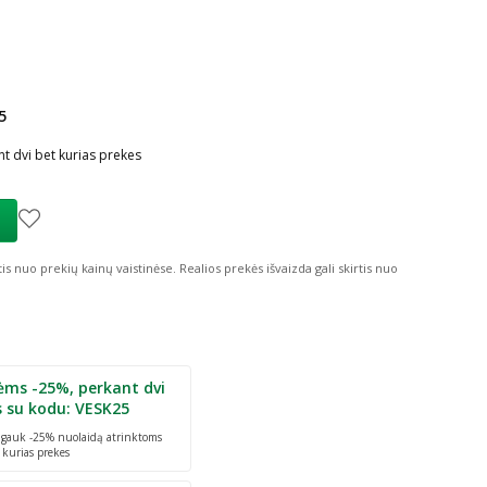
5
ių nuolaida
:
t dvi bet kurias prekes
tis nuo prekių kainų vaistinėse.
Realios prekės išvaizda gali skirtis nuo
ėms -25%, perkant dvi
s su kodu: VESK25
r gauk -25% nuolaidą atrinktoms
 kurias prekes