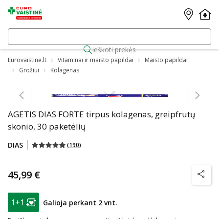
Ieškoti prekės
Eurovaistine.lt
Vitaminai ir maisto papildai
Maisto papildai
Grožiui
Kolagenas
Praleisti karuselę
AGETIS DIAS FORTE tirpus kolagenas, greipfrutų
skonio, 30 paketėlių
DIAS
(
190
)
45,99 €
patarim
patarimas
1+1
Galioja perkant 2 vnt.
Lojalumo klubo narių nuolaida
: