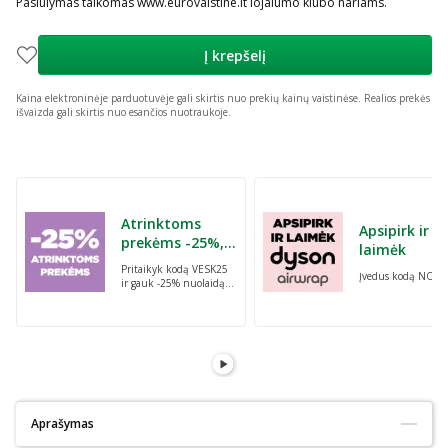
Pasiūlymas taikomas www.eurovaistine.lt lojalumo klubo nariams.
Į krepšelį
Kaina elektroninėje parduotuvėje gali skirtis nuo prekių kainų vaistinėse.
Realios prekės
išvaizda gali skirtis nuo esančios nuotraukoje.
Praleisti karuselę
Atrinktoms
Apsipirk ir
prekėms -25%,
laimėk
perkant dvi bet
Pritaikyk kodą VESK25
Įvedus kodą NORI
kurias prekes su
ir gauk -25% nuolaidą
kodu: VESK25
atrinktoms
prekėms, perkant dvi
bet kurias prekes
Aprašymas