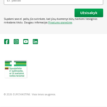
Užsisakyk
Siųsdami savo el. paštą Jūs sutinkate, kad jūsų duomenys būtų tvarkomi tiesioginės
rinkodaros tikslu. Daugiau informacijos
Privatumo pranešime
.
Valstybinė vaistų kontrolės tarnyba
prie Lietuvos Respublikos sveikatos
apsaugos ministerijos:
Studentų g. 45A, Vilnius
+370 5 263 9264
vvkt@vvkt.lt
https://www.vvkt.lt
© 2026 EUROVAISTINĖ. Visos teisės saugomos.