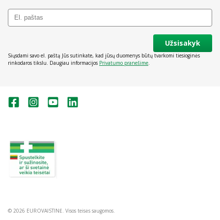
Užsisakyk
Siųsdami savo el. paštą Jūs sutinkate, kad jūsų duomenys būtų tvarkomi tiesioginės
rinkodaros tikslu. Daugiau informacijos
Privatumo pranešime
.
Valstybinė vaistų kontrolės tarnyba
prie Lietuvos Respublikos sveikatos
apsaugos ministerijos:
Studentų g. 45A, Vilnius
+370 5 263 9264
vvkt@vvkt.lt
https://www.vvkt.lt
© 2026 EUROVAISTINĖ. Visos teisės saugomos.