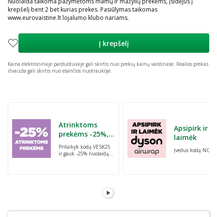
Nuolaida taikoma pažymėtoms mamų ir mažylių prekėms, įsidėjus į
krepšelį bent 2 bet kurias prekes. Pasiūlymas taikomas
www.eurovaistine.lt lojalumo klubo nariams.
Į krepšelį
Kaina elektroninėje parduotuvėje gali skirtis nuo prekių kainų vaistinėse.
Realios prekės
išvaizda gali skirtis nuo esančios nuotraukoje.
Praleisti karuselę
Atrinktoms
Apsipirk ir
prekėms -25%,
laimėk
perkant dvi bet
Pritaikyk kodą VESK25
Įvedus kodą NORI
kurias prekes su
ir gauk -25% nuolaidą
kodu: VESK25
atrinktoms
prekėms, perkant dvi
bet kurias prekes