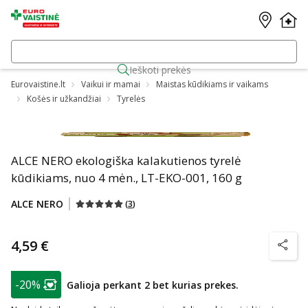
Ieškoti prekės
Eurovaistine.lt
Vaikui ir mamai
Maistas kūdikiams ir vaikams
Košės ir užkandžiai
Tyrelės
ALCE NERO ekologiška kalakutienos tyrelė
kūdikiams, nuo 4 mėn., LT-EKO-001, 160 g
ALCE NERO
(
3
)
4,59 €
patarim
patarimas
-20%
Galioja perkant 2 bet kurias prekes.
Lojalumo klubo narių nuolaida
: