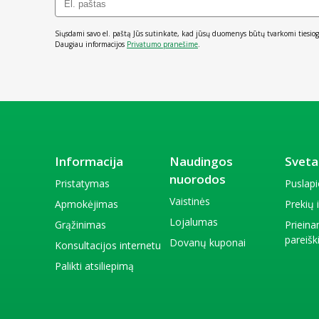
Siųsdami savo el. paštą Jūs sutinkate, kad jūsų duomenys būtų tvarkomi tiesiog
Daugiau informacijos
Privatumo pranešime
.
Informacija
Naudingos
Sveta
nuorodos
Pristatymas
Puslap
Vaistinės
Apmokėjimas
Prekių
Lojalumas
Grąžinimas
Priein
pareiš
Dovanų kuponai
Konsultacijos internetu
Palikti atsiliepimą