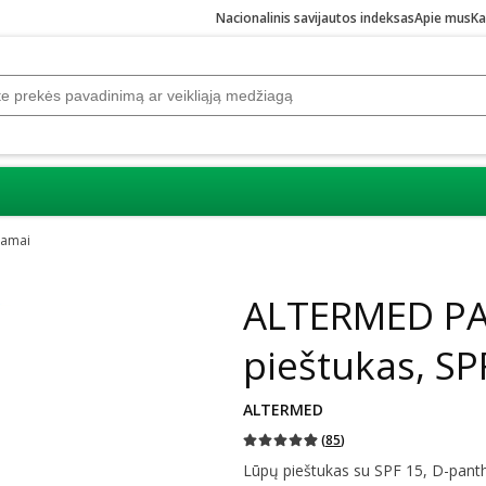
Nacionalinis savijautos indeksas
Apie mus
Ka
zamai
Praleisti karuselę
ALTERMED PA
pieštukas, SPF
ALTERMED
(
85
)
Lūpų pieštukas su SPF 15, D-panth