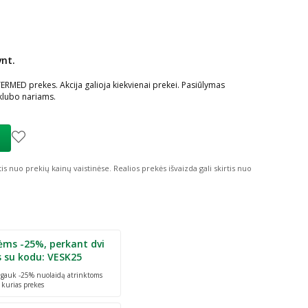
vnt.
ių nuolaida
:
RMED prekes. Akcija galioja kiekvienai prekei. Pasiūlymas
klubo nariams.
tis nuo prekių kainų vaistinėse.
Realios prekės išvaizda gali skirtis nuo
ėms -25%, perkant dvi
s su kodu: VESK25
r gauk -25% nuolaidą atrinktoms
 kurias prekes