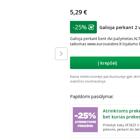
5,29 €
patarimas
-25%
Galioja perkant 2 
Lojalumo klubo nar
Galioja perkant bent dvi pažymėtas ALTE
taikomas www.eurovaistine.lt lojalumo 
Į krepšelį
Kaina elektroninėje parduotuvėje gali skir
esančios nuotraukoje.
Papildomi pasiūlymai:
Atrinktoms prek
bet kurias preke
Pritaikyk kodą VESK25 i
prekėms, perkant dvi bet