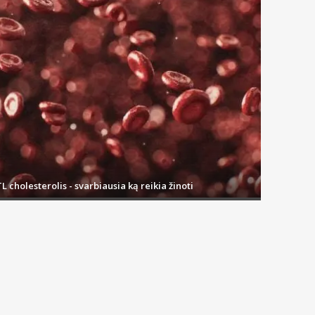
L cholesterolis - svarbiausia ką reikia žinoti