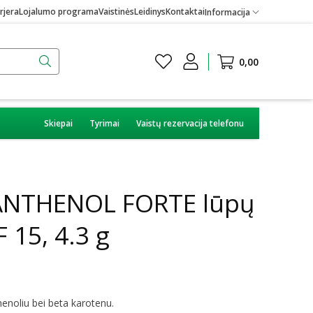
rjera
Lojalumo programa
Vaistinės
Leidinys
Kontaktai
Informacija
0,00
Skiepai
Tyrimai
Vaistų rezervacija telefonu
NTHENOL FORTE lūpų
 15, 4.3 g
enoliu bei beta karotenu.