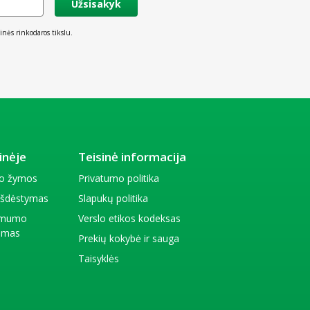
Užsisakyk
inės rinkodaros tikslu.
inėje
Teisinė informacija
io žymos
Privatumo politika
 išdėstymas
Slapukų politika
amumo
Verslo etikos kodeksas
kimas
Prekių kokybė ir sauga
Taisyklės