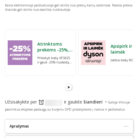
Kaina elektroninėje parduotuvėje gali skirtis nuo prekių kainų vaistinėse.
Realios prekės
išvaizda gali skirtis nuo esančios nuotraukoje.
Praleisti karuselę
Atrinktoms
Apsipirk ir
prekėms -25%,
laimėk
perkant dvi bet
Pritaikyk kodą VESK25
Įvedus kodą NORI
kurias prekes su
ir gauk -25% nuolaidą
kodu: VESK25
atrinktoms
prekėms, perkant dvi
bet kurias prekes
Užsisakykite per
ir gaukite
šiandien
!
* Galioja Vilniuje
pasirinkus ekspreso paslaugą su kurjeriu DPD pristatymams į namus ir paštomatus
Aprašymas
Tinka alergiškiems:
Ne