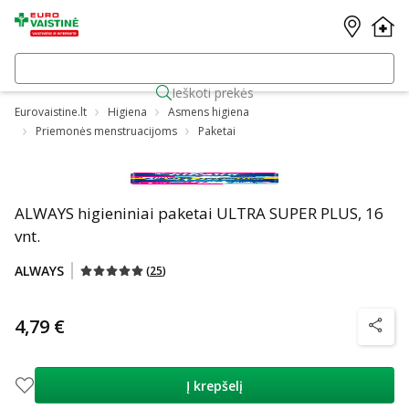
Ieškoti prekės
Eurovaistine.lt
Higiena
Asmens higiena
Priemonės menstruacijoms
Paketai
ALWAYS higieniniai paketai ULTRA SUPER PLUS, 16
vnt.
ALWAYS
(
25
)
4,79 €
patarim
Į krepšelį