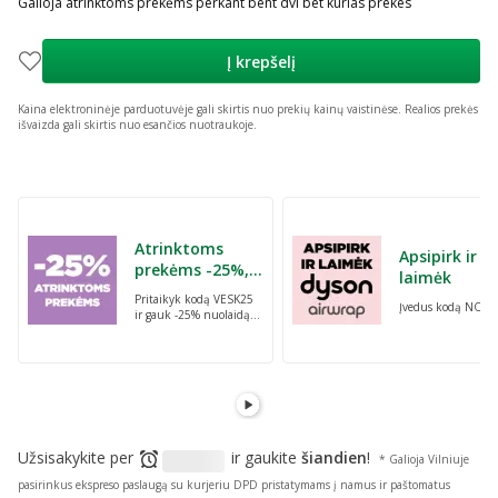
Galioja atrinktoms prekėms perkant bent dvi bet kurias prekes
Į krepšelį
Kaina elektroninėje parduotuvėje gali skirtis nuo prekių kainų vaistinėse.
Realios prekės
išvaizda gali skirtis nuo esančios nuotraukoje.
Praleisti karuselę
Atrinktoms
Apsipirk ir
prekėms -25%,
laimėk
perkant dvi bet
Pritaikyk kodą VESK25
Įvedus kodą NORI
kurias prekes su
ir gauk -25% nuolaidą
kodu: VESK25
atrinktoms
prekėms, perkant dvi
bet kurias prekes
Užsisakykite per
ir gaukite
šiandien
!
* Galioja Vilniuje
pasirinkus ekspreso paslaugą su kurjeriu DPD pristatymams į namus ir paštomatus