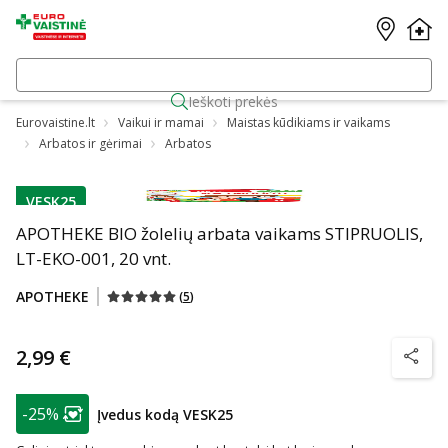
Ieškoti prekės
Eurovaistine.lt
Vaikui ir mamai
Maistas kūdikiams ir vaikams
Arbatos ir gėrimai
Arbatos
VESK25
patarimas
APOTHEKE BIO žolelių arbata vaikams STIPRUOLIS,
LT-EKO-001, 20 vnt.
APOTHEKE
(
5
)
2,99 €
patarim
patarimas
-25%
Įvedus kodą VESK25
Lojalumo klubo narių nuolaida
: