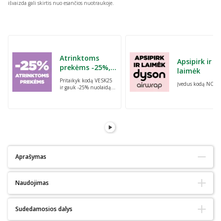
išvaizda gali skirtis nuo esančios nuotraukoje.
Praleisti karuselę
Atrinktoms
Apsipirk ir
prekėms -25%,
laimėk
perkant dvi bet
Pritaikyk kodą VESK25
Įvedus kodą NORI
kurias prekes su
ir gauk -25% nuolaidą
kodu: VESK25
atrinktoms
prekėms, perkant dvi
bet kurias prekes
Aprašymas
Tinka alergiškiems:
Ne
Naudojimas
Tinka diabetikams:
Ne
Ekologiškas :
Ne
Natūralus:
Ne
Paruošimas:
Sudedamosios dalys
Svarbu tiksliai laikytis mišinio paruošimo ir dozavimo instrukcijos.