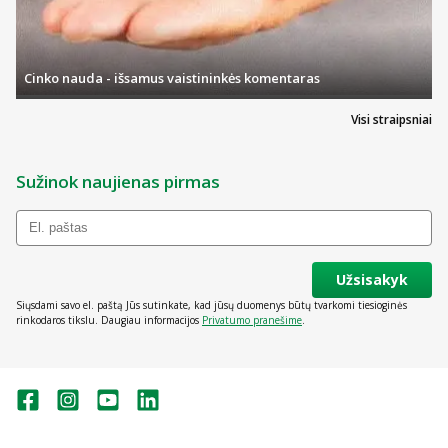
Tinka kūdikiams nuo gimimo, jei nėra galimybės maitinti
krūtimi. Geriausias maistas kūdikiui yra motinos pienas. Jis
aprūpina visomis būtiniausiomis maistinėmis
medžiagomis. Pasitarkite su sveikatos priežiūros
Cinko nauda - išsamus vaistininkės komentaras
specialistais prieš pradėdami vartoti šį produktą.
Maitinimas iš buteliuko gali sumažinti kūdikio norą žįsti
Visi straipsniai
krūtį. Netinkamas produkto paruošimas, laikymas ir
vartojimas gali pakenkti jūsų kūdikio sveikatai.
Sužinok naujienas pirmas
Užsisakyk
Siųsdami savo el. paštą Jūs sutinkate, kad jūsų duomenys būtų tvarkomi tiesioginės
rinkodaros tikslu. Daugiau informacijos
Privatumo pranešime
.