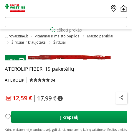
Ieškoti prekės
Eurovaistine.lt
Vitaminai ir maisto papildai
Maisto papildai
Širdžiai ir kraujotakai
Širdžiai
-30%
ATEROLIP FIBER, 15 paketėlių
ATEROLIP
(
6
)
12,59 €
17,99 €
patarimas
Lojalumo klubo kaina
:
12,59 €
patarimas
Įprasta kaina
:
17,99 €
patarim
Į krepšelį
Kaina elektroninėje parduotuvėje gali skirtis nuo prekių kainų vaistinėse.
Realios prekės