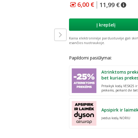
6,00 €
11,99 €
patarimas
Lojalumo klubo kaina
:
patar
Įpras
Į krepšelį
Kaina elektroninėje parduotuvėje gali skir
esančios nuotraukoje.
Papildomi pasiūlymai:
Atrinktoms prek
bet kurias preke
Pritaikyk kodą VESK25 i
prekėms, perkant dvi bet
Apsipirk ir laimė
Įvedus kodą NORIU