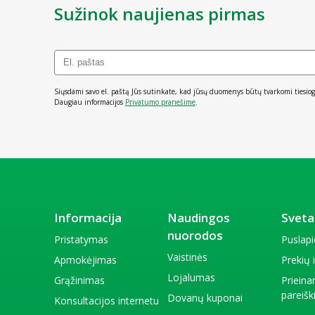
Sužinok naujienas pirmas
Siųsdami savo el. paštą Jūs sutinkate, kad jūsų duomenys būtų tvarkomi tiesiog
Daugiau informacijos
Privatumo pranešime
.
Informacija
Naudingos
Sveta
nuorodos
Pristatymas
Puslap
Vaistinės
Apmokėjimas
Prekių
Lojalumas
Grąžinimas
Priein
pareiš
Dovanų kuponai
Konsultacijos internetu