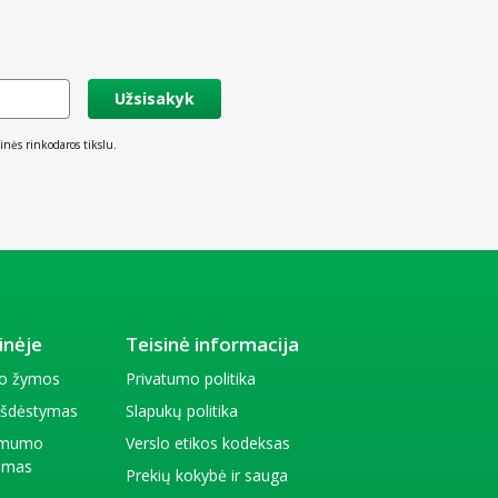
Užsisakyk
inės rinkodaros tikslu.
inėje
Teisinė informacija
io žymos
Privatumo politika
 išdėstymas
Slapukų politika
amumo
Verslo etikos kodeksas
kimas
Prekių kokybė ir sauga