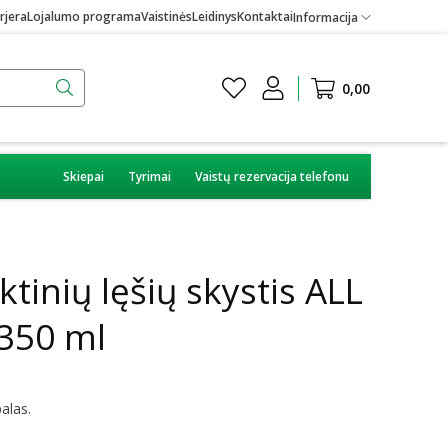
rjera
Lojalumo programa
Vaistinės
Leidinys
Kontaktai
Informacija
0,00
Skiepai
Tyrimai
Vaistų rezervacija telefonu
tinių lęšių skystis ALL
350 ml
alas.