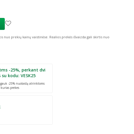
6,00 €
imas
ta kaina
:
11,99 €
tis nuo prekių kainų vaistinėse.
Realios prekės išvaizda gali skirtis nuo
ėms -25%, perkant dvi
s su kodu: VESK25
r gauk -25% nuolaidą atrinktoms
 kurias prekes
k