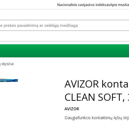
Nacionalinis savijautos indeksas
Apie mus
Ka
 skysčiai
Praleisti karuselę
AVIZOR kontak
CLEAN SOFT, 
AVIZOR
Daugiafunkcis kontaktinių lęšių tirp