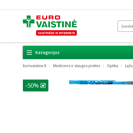
Kategorijos
Eurovaistine.lt
Medicinos ir slaugos prekės
Optika
Lęšių
-50%