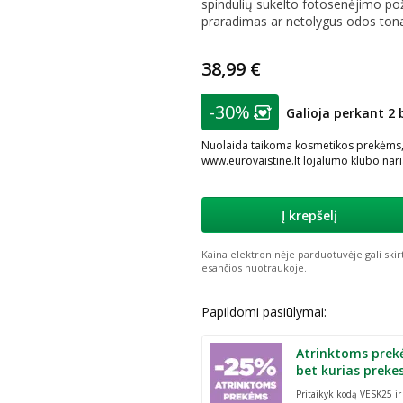
spindulių sukelto fotosenėjimo po
praradimas ar netolygus odos ton
38,99 €
patarimas
-30%
Galioja perkant 2 
Lojalumo klubo nar
Nuolaida taikoma kosmetikos prekėms, į
www.eurovaistine.lt lojalumo klubo nar
Į krepšelį
Kaina elektroninėje parduotuvėje gali skir
esančios nuotraukoje.
Papildomi pasiūlymai:
Atrinktoms prek
bet kurias preke
Pritaikyk kodą VESK25 i