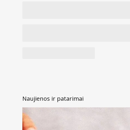
HIALURONO RŪGŠTIS 0,10% - pritraukia ir sulaiko va
Tiekėjas:
Allium UPI UAB
Kintų g. 11, 09301 Vilnius
tel. (0 5) 26 99 217
Prekės kodas:
231731
Naujienos ir patarimai