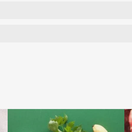
ndenį, drėkina odą.