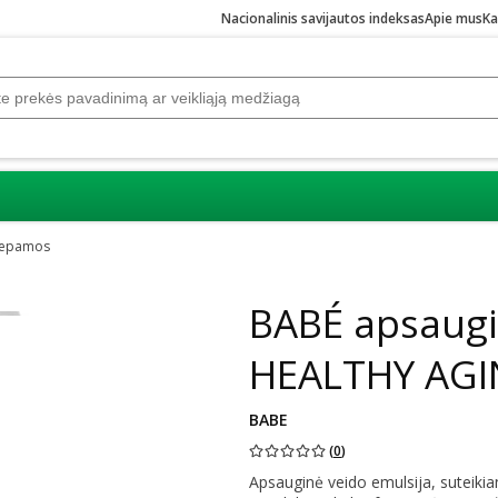
Nacionalinis savijautos indeksas
Apie mus
Ka
epamos
BABÉ apsaugi
HEALTHY AGIN
BABE
(
0
)
Apsauginė veido emulsija, suteikia