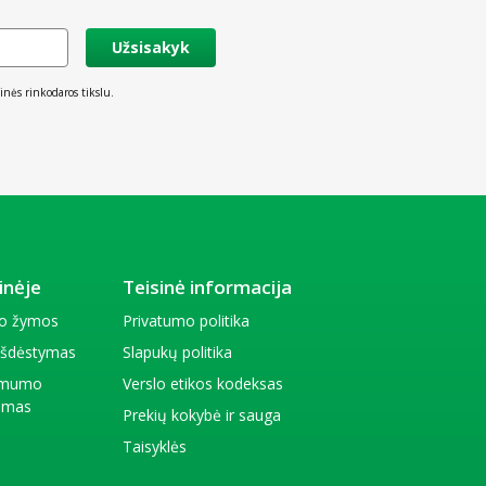
Užsisakyk
inės rinkodaros tikslu.
inėje
Teisinė informacija
io žymos
Privatumo politika
 išdėstymas
Slapukų politika
amumo
Verslo etikos kodeksas
kimas
Prekių kokybė ir sauga
Taisyklės