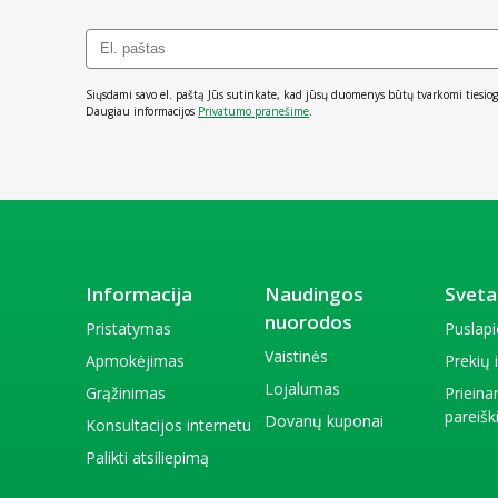
Siųsdami savo el. paštą Jūs sutinkate, kad jūsų duomenys būtų tvarkomi tiesiog
Daugiau informacijos
Privatumo pranešime
.
Informacija
Naudingos
Sveta
nuorodos
Pristatymas
Puslap
Vaistinės
Apmokėjimas
Prekių
Lojalumas
Grąžinimas
Priein
pareiš
Dovanų kuponai
Konsultacijos internetu
Palikti atsiliepimą