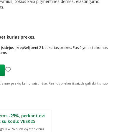
žymius, tokius kaip pigmentinės dėmės, elastingumo
as.
bet kurias prekes.
ių nuolaida
:
sidėjus į krepšelį bent 2 bet kurias prekes. Pasiūlymas taikomas
iams.
tis nuo prekių kainų vaistinėse.
Realios prekės išvaizda gali skirtis nuo
ėms -25%, perkant dvi
s su kodu: VESK25
r gauk -25% nuolaidą atrinktoms