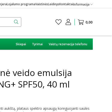
rjera
Lojalumo programa
Vaistinės
Leidinys
Kontaktai
Informacija
0,00
Skiepai
Tyrimai
Vaistų rezervacija telefonu
nė veido emulsija
G+ SPF50, 40 ml
nti aukštą, plataus spektro apsaugą koreguojanti saulės